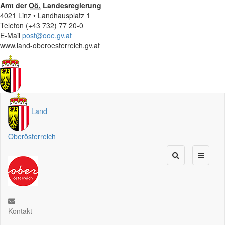
Amt der
Oö.
Landesregierung
4021 Linz • Landhausplatz 1
Telefon (+43 732) 77 20-0
E-Mail
post@ooe.gv.at
www.land-oberoesterreich.gv.at
Land
Oberösterreich
Kontakt