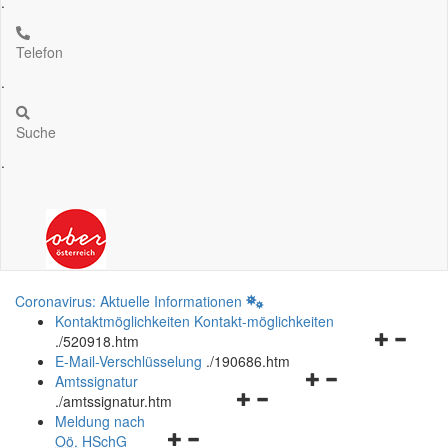
.
Telefon
.
Suche
.
Coronavirus: Aktuelle Informationen
Kontaktmöglichkeiten
Kontakt-möglichkeiten
Navigation
.
/520918.htm
öffnen
E-Mail-Verschlüsselung
.
/190686.htm
Navigationsmenü
und
Amtssignatur
Navigationsmenü
öffnen
schließen
.
/amtssignatur.htm
öffnen
und
Meldung nach
Navigationsmenü
und
schließen
Oö.
HSchG