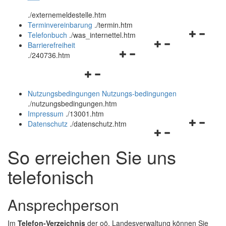
öffnen
schließen
.
/externemeldestelle.htm
und
Terminvereinbarung
.
/termin.htm
schließen
Navigation
Telefonbuch
.
/was_internettel.htm
Navigationsmenü
öffnen
Barrierefreiheit
Navigationsmenü
öffnen
und
.
/240736.htm
öffnen
und
schließen
Navigationsmenü
und
schließen
öffnen
schließen
Nutzungsbedingungen
Nutzungs-bedingungen
und
.
/nutzungsbedingungen.htm
schließen
Impressum
.
/13001.htm
Navigation
Datenschutz
.
/datenschutz.htm
Navigationsmenü
öffnen
öffnen
und
So erreichen Sie uns
und
schließen
schließen
telefonisch
Ansprechperson
Im
Telefon-Verzeichnis
der oö. Landesverwaltung können Sie