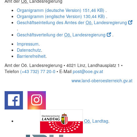
Amt der
Oö.
Landesregierung
Organigramm (deutsche Version)
151,46 KB)
.
Organigramm (englische Version)
130,44 KB)
.
Geschäftseinteilung des Amtes der
Oö.
Landesregierung
.
Geschäftsverteilung der
Oö.
Landesregierung
.
Impressum
.
Datenschutz
.
Barrierefreiheit
.
Amt der Oö. Landesregierung • 4021 Linz, Landhausplatz 1
•
Telefon
(+43 732) 77 20-0
• E-Mail
post@ooe.gv.at
www.land-oberoesterreich.gv.at
.
.
Oö.
Landtag
.