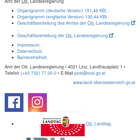
Amt der
Oö.
Landesregierung
Organigramm (deutsche Version)
151,46 KB)
.
Organigramm (englische Version)
130,44 KB)
.
Geschäftseinteilung des Amtes der
Oö.
Landesregierung
.
Geschäftsverteilung der
Oö.
Landesregierung
.
Impressum
.
Datenschutz
.
Barrierefreiheit
.
Amt der Oö. Landesregierung • 4021 Linz, Landhausplatz 1
•
Telefon
(+43 732) 77 20-0
• E-Mail
post@ooe.gv.at
www.land-oberoesterreich.gv.at
.
.
Oö.
Landtag
.