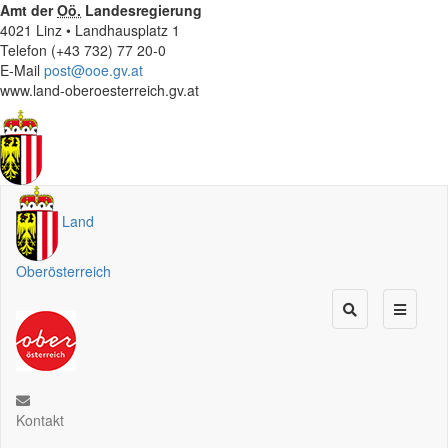
Amt der
Oö.
Landesregierung
4021 Linz • Landhausplatz 1
Telefon (+43 732) 77 20-0
E-Mail
post@ooe.gv.at
www.land-oberoesterreich.gv.at
Land
Oberösterreich
Kontakt