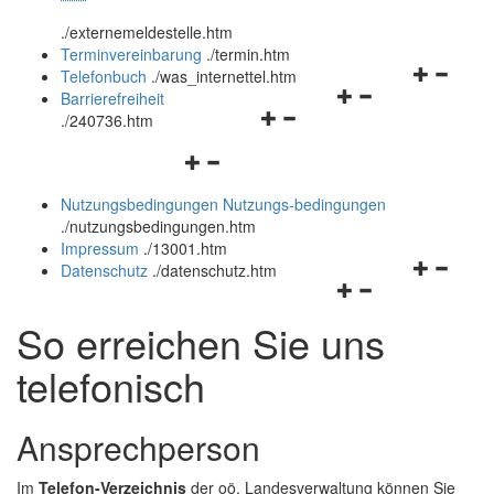
öffnen
schließen
.
/externemeldestelle.htm
und
Terminvereinbarung
.
/termin.htm
schließen
Navigation
Telefonbuch
.
/was_internettel.htm
Navigationsmenü
öffnen
Barrierefreiheit
Navigationsmenü
öffnen
und
.
/240736.htm
öffnen
und
schließen
Navigationsmenü
und
schließen
öffnen
schließen
Nutzungsbedingungen
Nutzungs-bedingungen
und
.
/nutzungsbedingungen.htm
schließen
Impressum
.
/13001.htm
Navigation
Datenschutz
.
/datenschutz.htm
Navigationsmenü
öffnen
öffnen
und
So erreichen Sie uns
und
schließen
schließen
telefonisch
Ansprechperson
Im
Telefon-Verzeichnis
der oö. Landesverwaltung können Sie