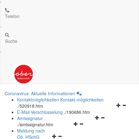
.
Telefon
.
Suche
.
Coronavirus: Aktuelle Informationen
Kontaktmöglichkeiten
Kontakt-möglichkeiten
Navigation
.
/520918.htm
öffnen
E-Mail-Verschlüsselung
.
/190686.htm
Navigationsmenü
und
Amtssignatur
Navigationsmenü
öffnen
schließen
.
/amtssignatur.htm
öffnen
und
Meldung nach
Navigationsmenü
und
schließen
Oö.
HSchG