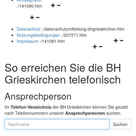
Navigationsmenü
und
.
/141080.htm
öffnen
schließen
Navigationsmenü
und
öffnen
schließen
Datenschutz
.
/datenschutzmitteilung-bhgrieskirchen.htm
und
Nutzungsbedingungen
.
/207271.htm
schließen
Navigation
Impressum
.
/141081.htm
Navigationsmenü
öffnen
öffnen
und
und
schließen
So erreichen Sie die BH
schließen
Grieskirchen telefonisch
Ansprechperson
Im
Telefon-Verzeichnis
der BH Grieskirchen können Sie gezielt
nach Telefonnummern unserer
Ansprechpersonen
suchen.
Nachname: