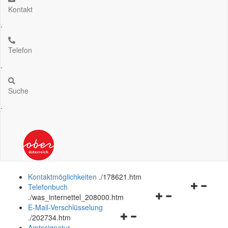
Kontakt
.
Telefon
.
Suche
.
Kontaktmöglichkeiten
.
/178621.htm
Navigation
Telefonbuch
Navigationsmenü
öffnen
.
/was_internettel_208000.htm
öffnen
und
E-Mail-Verschlüsselung
Navigationsmenü
und
schließen
.
/202734.htm
öffnen
schließen
Amtssignatur