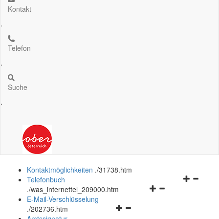
Kontakt
.
Telefon
.
Suche
.
Kontaktmöglichkeiten
.
/31738.htm
Navigation
Telefonbuch
Navigationsmenü
öffnen
.
/was_internettel_209000.htm
öffnen
und
E-Mail-Verschlüsselung
Navigationsmenü
und
schließen
.
/202736.htm
öffnen
schließen
Amtssignatur