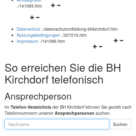
Navigationsmenü
und
.
/141085.htm
öffnen
schließen
Navigationsmenü
und
öffnen
schließen
Datenschutz
.
/datenschutzmitteilung-bhkirchdorf.htm
und
Nutzungsbedingungen
.
/207216.htm
schließen
Navigation
Impressum
.
/141086.htm
Navigationsmenü
öffnen
öffnen
und
und
schließen
So erreichen Sie die BH
schließen
Kirchdorf telefonisch
Ansprechperson
Im
Telefon-Verzeichnis
der BH Kirchdorf können Sie gezielt nach
Telefonnummern unserer
Ansprechpersonen
suchen.
Nachname: