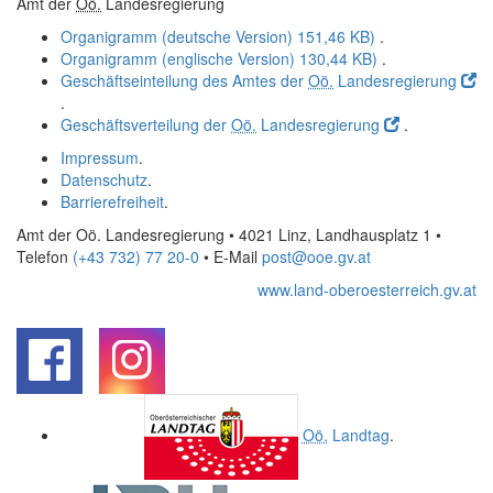
Amt der
Oö.
Landesregierung
Organigramm (deutsche Version)
151,46 KB)
.
Organigramm (englische Version)
130,44 KB)
.
Geschäftseinteilung des Amtes der
Oö.
Landesregierung
.
Geschäftsverteilung der
Oö.
Landesregierung
.
Impressum
.
Datenschutz
.
Barrierefreiheit
.
Amt der Oö. Landesregierung • 4021 Linz, Landhausplatz 1
•
Telefon
(+43 732) 77 20-0
• E-Mail
post@ooe.gv.at
www.land-oberoesterreich.gv.at
.
.
Oö.
Landtag
.