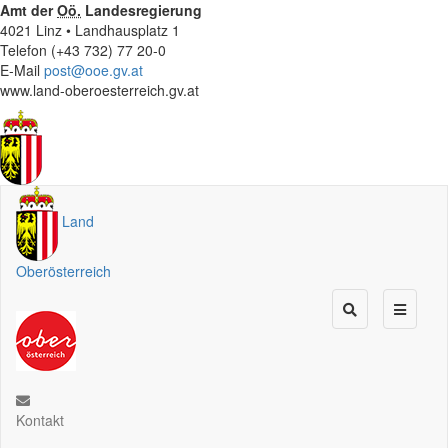
Amt der
Oö.
Landesregierung
4021 Linz • Landhausplatz 1
Telefon (+43 732) 77 20-0
E-Mail
post@ooe.gv.at
www.land-oberoesterreich.gv.at
Land
Oberösterreich
Kontakt