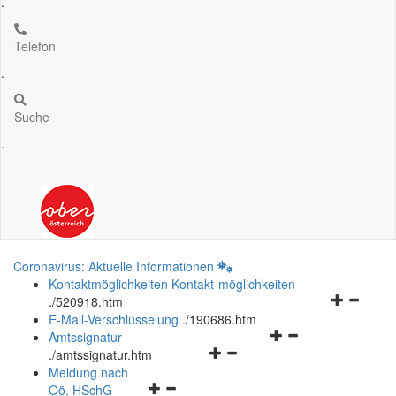
.
Telefon
.
Suche
.
Coronavirus: Aktuelle Informationen
Kontaktmöglichkeiten
Kontakt-möglichkeiten
Navigation
.
/520918.htm
öffnen
E-Mail-Verschlüsselung
.
/190686.htm
Navigationsmenü
und
Amtssignatur
Navigationsmenü
öffnen
schließen
.
/amtssignatur.htm
öffnen
und
Meldung nach
Navigationsmenü
und
schließen
Oö.
HSchG