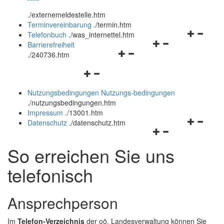
öffnen
schließen
.
/externemeldestelle.htm
und
Terminvereinbarung
.
/termin.htm
schließen
Navigation
Telefonbuch
.
/was_internettel.htm
Navigationsmenü
öffnen
Barrierefreiheit
Navigationsmenü
öffnen
und
.
/240736.htm
öffnen
und
schließen
Navigationsmenü
und
schließen
öffnen
schließen
Nutzungsbedingungen
Nutzungs-bedingungen
und
.
/nutzungsbedingungen.htm
schließen
Impressum
.
/13001.htm
Navigation
Datenschutz
.
/datenschutz.htm
Navigationsmenü
öffnen
öffnen
und
So erreichen Sie uns
und
schließen
schließen
telefonisch
Ansprechperson
Im
Telefon-Verzeichnis
der oö. Landesverwaltung können Sie