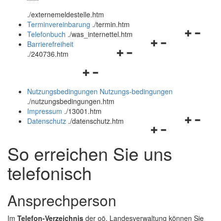
öffnen
schließen
.
/externemeldestelle.htm
und
Terminvereinbarung
.
/termin.htm
schließen
Navigation
Telefonbuch
.
/was_internettel.htm
Navigationsmenü
öffnen
Barrierefreiheit
Navigationsmenü
öffnen
und
.
/240736.htm
öffnen
und
schließen
Navigationsmenü
und
schließen
öffnen
schließen
Nutzungsbedingungen
Nutzungs-bedingungen
und
.
/nutzungsbedingungen.htm
schließen
Impressum
.
/13001.htm
Navigation
Datenschutz
.
/datenschutz.htm
Navigationsmenü
öffnen
öffnen
und
So erreichen Sie uns
und
schließen
schließen
telefonisch
Ansprechperson
Im
Telefon-Verzeichnis
der oö. Landesverwaltung können Sie