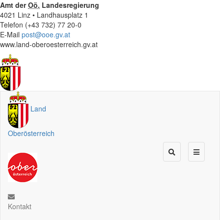
Amt der
Oö.
Landesregierung
4021 Linz • Landhausplatz 1
Telefon (+43 732) 77 20-0
E-Mail
post@ooe.gv.at
www.land-oberoesterreich.gv.at
Land
Oberösterreich
Kontakt