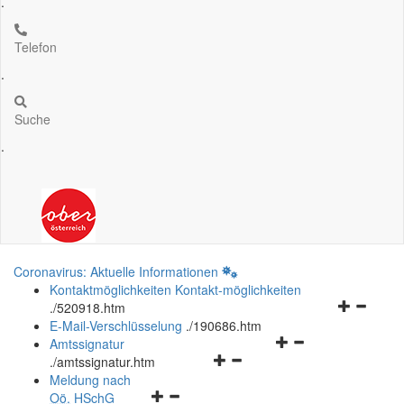
.
Telefon
.
Suche
.
Coronavirus: Aktuelle Informationen
Kontaktmöglichkeiten
Kontakt-möglichkeiten
Navigation
.
/520918.htm
öffnen
E-Mail-Verschlüsselung
.
/190686.htm
Navigationsmenü
und
Amtssignatur
Navigationsmenü
öffnen
schließen
.
/amtssignatur.htm
öffnen
und
Meldung nach
Navigationsmenü
und
schließen
Oö.
HSchG