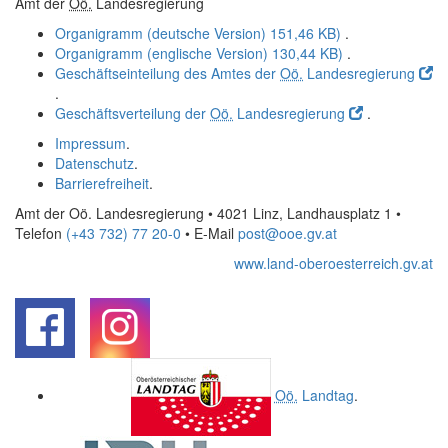
Amt der
Oö.
Landesregierung
Organigramm (deutsche Version)
151,46 KB)
.
Organigramm (englische Version)
130,44 KB)
.
Geschäftseinteilung des Amtes der
Oö.
Landesregierung
.
Geschäftsverteilung der
Oö.
Landesregierung
.
Impressum
.
Datenschutz
.
Barrierefreiheit
.
Amt der Oö. Landesregierung • 4021 Linz, Landhausplatz 1
•
Telefon
(+43 732) 77 20-0
• E-Mail
post@ooe.gv.at
www.land-oberoesterreich.gv.at
.
.
Oö.
Landtag
.