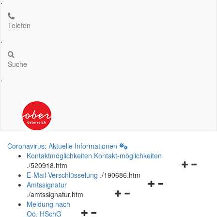
.
Telefon
.
Suche
.
Coronavirus: Aktuelle Informationen
Kontaktmöglichkeiten
Kontakt-möglichkeiten
Navigation
.
/520918.htm
öffnen
E-Mail-Verschlüsselung
.
/190686.htm
Navigationsmenü
und
Amtssignatur
Navigationsmenü
öffnen
schließen
.
/amtssignatur.htm
öffnen
und
Meldung nach
Navigationsmenü
und
schließen
Oö.
HSchG