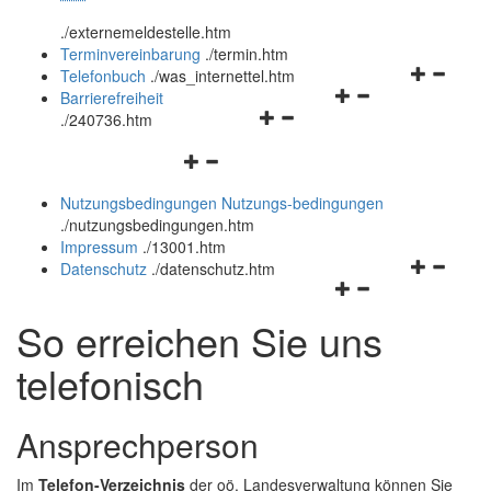
öffnen
schließen
.
/externemeldestelle.htm
und
Terminvereinbarung
.
/termin.htm
schließen
Navigation
Telefonbuch
.
/was_internettel.htm
Navigationsmenü
öffnen
Barrierefreiheit
Navigationsmenü
öffnen
und
.
/240736.htm
öffnen
und
schließen
Navigationsmenü
und
schließen
öffnen
schließen
Nutzungsbedingungen
Nutzungs-bedingungen
und
.
/nutzungsbedingungen.htm
schließen
Impressum
.
/13001.htm
Navigation
Datenschutz
.
/datenschutz.htm
Navigationsmenü
öffnen
öffnen
und
So erreichen Sie uns
und
schließen
schließen
telefonisch
Ansprechperson
Im
Telefon-Verzeichnis
der oö. Landesverwaltung können Sie