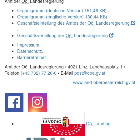
Amt der
Oö.
Landesregierung
Organigramm (deutsche Version)
151,46 KB)
.
Organigramm (englische Version)
130,44 KB)
.
Geschäftseinteilung des Amtes der
Oö.
Landesregierung
.
Geschäftsverteilung der
Oö.
Landesregierung
.
Impressum
.
Datenschutz
.
Barrierefreiheit
.
Amt der Oö. Landesregierung • 4021 Linz, Landhausplatz 1
•
Telefon
(+43 732) 77 20-0
• E-Mail
post@ooe.gv.at
www.land-oberoesterreich.gv.at
.
.
Oö.
Landtag
.