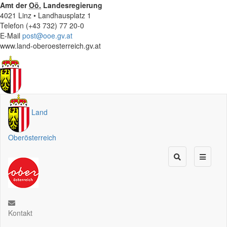
Amt der
Oö.
Landesregierung
4021 Linz • Landhausplatz 1
Telefon (+43 732) 77 20-0
E-Mail
post@ooe.gv.at
www.land-oberoesterreich.gv.at
Land
Oberösterreich
Kontakt