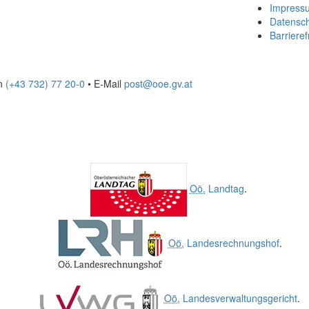
Impress
Datensc
Barrieref
on
(+43 732) 77 20-0
• E-Mail
post@ooe.gv.at
Oö.
Landtag
.
Oö.
Landesrechnungshof
.
Oö.
Landesverwaltungsgericht
.