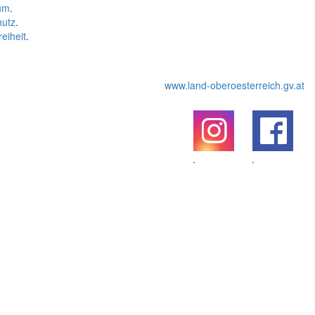
um
.
hutz
.
reiheit
.
www.land-oberoesterreich.gv.at
.
.