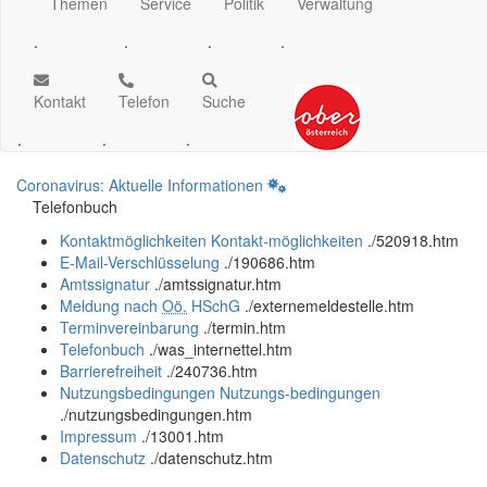
Themen
Service
Politik
Verwaltung
.
.
.
.
Kontakt
Telefon
Suche
.
.
.
Coronavirus: Aktuelle Informationen
Telefonbuch
Kontaktmöglichkeiten
Kontakt-möglichkeiten
.
/520918.htm
E-Mail-Verschlüsselung
.
/190686.htm
Amtssignatur
.
/amtssignatur.htm
Meldung nach
Oö.
HSchG
.
/externemeldestelle.htm
Terminvereinbarung
.
/termin.htm
Telefonbuch
.
/was_internettel.htm
Barrierefreiheit
.
/240736.htm
Nutzungsbedingungen
Nutzungs-bedingungen
.
/nutzungsbedingungen.htm
Impressum
.
/13001.htm
Datenschutz
.
/datenschutz.htm