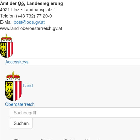
Amt der
Oö.
Landesregierung
4021 Linz • Landhausplatz 1
Telefon (+43 732) 77 20-0
E-Mail
post@ooe.gv.at
www.land-oberoesterreich.gv.at
Accesskeys
Land
Oberösterreich
Schnellsuche
Schnellsuche
Suchen