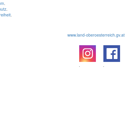
um
.
hutz
.
reiheit
.
www.land-oberoesterreich.gv.at
.
.