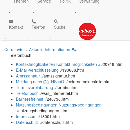
Themen
Service
Politik
Verwaltung
.
.
.
.
Kontakt
Telefon
Suche
.
.
.
Coronavirus: Aktuelle Informationen
Telefonbuch
Kontaktmöglichkeiten
Kontakt-möglichkeiten
.
/520918.htm
E-Mail-Verschlüsselung
.
/190686.htm
Amtssignatur
.
/amtssignatur.htm
Meldung nach
Oö.
HSchG
.
/externemeldestelle.htm
Terminvereinbarung
.
/termin.htm
Telefonbuch
.
/was_internettel.htm
Barrierefreiheit
.
/240736.htm
Nutzungsbedingungen
Nutzungs-bedingungen
.
/nutzungsbedingungen.htm
Impressum
.
/13001.htm
Datenschutz
.
/datenschutz.htm