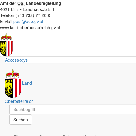
Amt der
Oö.
Landesregierung
4021 Linz • Landhausplatz 1
Telefon (+43 732) 77 20-0
E-Mail
post@ooe.gv.at
www.land-oberoesterreich.gv.at
Accesskeys
Land
Oberösterreich
Schnellsuche
Schnellsuche
Suchen