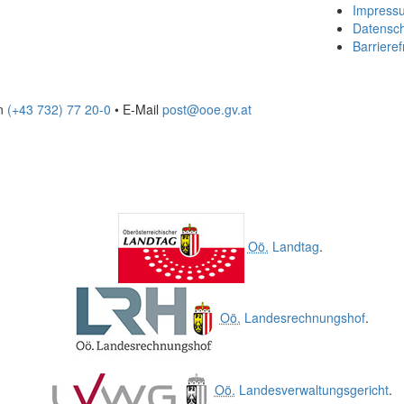
Impress
Datensc
Barrieref
on
(+43 732) 77 20-0
• E-Mail
post@ooe.gv.at
Oö.
Landtag
.
Oö.
Landesrechnungshof
.
Oö.
Landesverwaltungsgericht
.