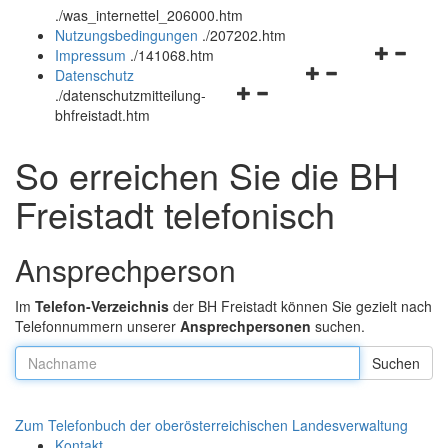
.
/was_internettel_206000.htm
und
schließen
Nutzungsbedingungen
.
/207202.htm
schließen
Navigation
Impressum
.
/141068.htm
Navigationsmenü
öffnen
Datenschutz
Navigationsmenü
öffnen
und
.
/datenschutzmitteilung-
öffnen
und
schließen
bhfreistadt.htm
und
schließen
schließen
So erreichen Sie die BH
Freistadt telefonisch
Ansprechperson
Im
Telefon-Verzeichnis
der BH Freistadt können Sie gezielt nach
Telefonnummern unserer
Ansprechpersonen
suchen.
Nachname:
Zum Telefonbuch der oberösterreichischen Landesverwaltung
Kontakt
.