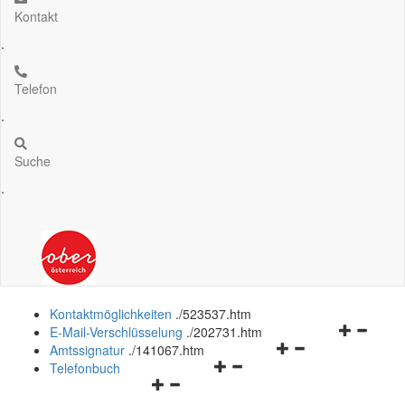
Kontakt
.
Telefon
.
Suche
.
Kontaktmöglichkeiten
.
/523537.htm
Navigation
E-Mail-Verschlüsselung
.
/202731.htm
Navigationsmenü
öffnen
Amtssignatur
.
/141067.htm
Navigationsmenü
öffnen
und
Telefonbuch
Navigationsmenü
öffnen
und
schließen
öffnen
und
schließen