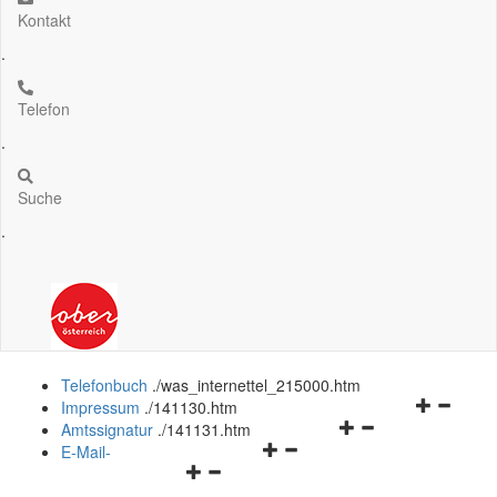
Kontakt
.
Telefon
.
Suche
.
Telefonbuch
.
/was_internettel_215000.htm
Navigation
Impressum
.
/141130.htm
Navigationsmenü
öffnen
Amtssignatur
.
/141131.htm
Navigationsmenü
öffnen
und
E-Mail-
Navigationsmenü
öffnen
und
schließen
öffnen
und
schließen