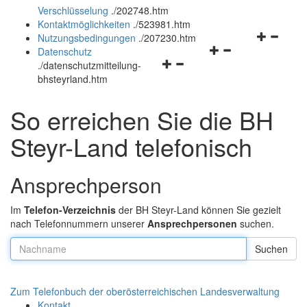
Verschlüsselung
.
/202748.htm
und
schließen
Kontaktmöglichkeiten
.
/523981.htm
schließen
Navigation
Nutzungsbedingungen
.
/207230.htm
Navigationsmenü
öffnen
Datenschutz
Navigationsmenü
öffnen
und
.
/datenschutzmitteilung-
öffnen
und
schließen
bhsteyrland.htm
und
schließen
schließen
So erreichen Sie die BH
Steyr-Land telefonisch
Ansprechperson
Im
Telefon-Verzeichnis
der BH Steyr-Land können Sie gezielt
nach Telefonnummern unserer
Ansprechpersonen
suchen.
Nachname:
Zum Telefonbuch der oberösterreichischen Landesverwaltung
Kontakt
.