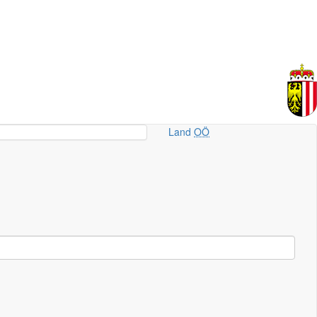
Land
OÖ