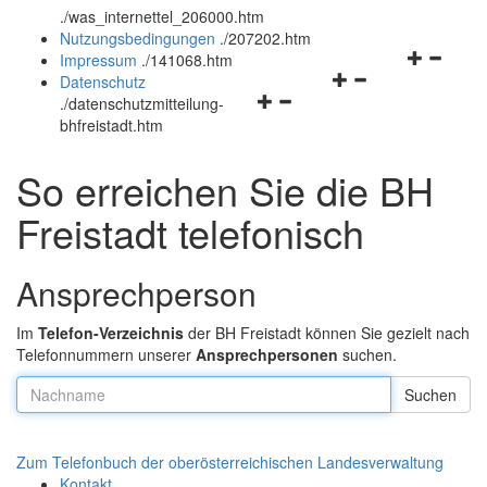
.
/was_internettel_206000.htm
und
schließen
Nutzungsbedingungen
.
/207202.htm
schließen
Navigation
Impressum
.
/141068.htm
Navigationsmenü
öffnen
Datenschutz
Navigationsmenü
öffnen
und
.
/datenschutzmitteilung-
öffnen
und
schließen
bhfreistadt.htm
und
schließen
schließen
So erreichen Sie die BH
Freistadt telefonisch
Ansprechperson
Im
Telefon-Verzeichnis
der BH Freistadt können Sie gezielt nach
Telefonnummern unserer
Ansprechpersonen
suchen.
Nachname:
Zum Telefonbuch der oberösterreichischen Landesverwaltung
Kontakt
.