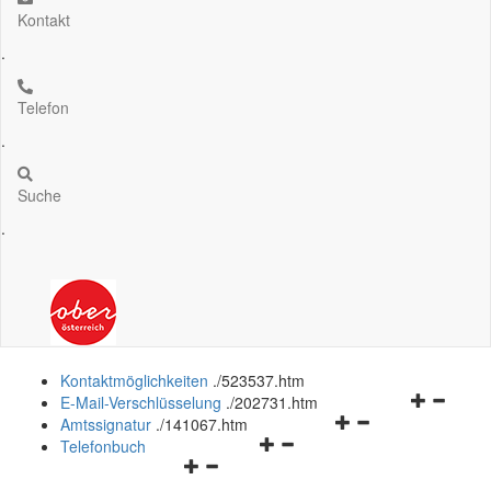
Kontakt
.
Telefon
.
Suche
.
Kontaktmöglichkeiten
.
/523537.htm
Navigation
E-Mail-Verschlüsselung
.
/202731.htm
Navigationsmenü
öffnen
Amtssignatur
.
/141067.htm
Navigationsmenü
öffnen
und
Telefonbuch
Navigationsmenü
öffnen
und
schließen
öffnen
und
schließen