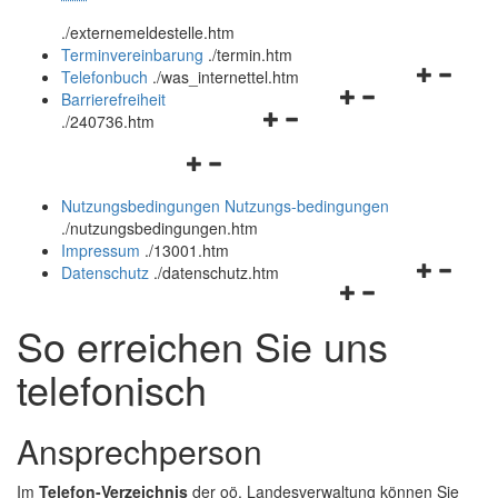
öffnen
schließen
.
/externemeldestelle.htm
und
Terminvereinbarung
.
/termin.htm
schließen
Navigation
Telefonbuch
.
/was_internettel.htm
Navigationsmenü
öffnen
Barrierefreiheit
Navigationsmenü
öffnen
und
.
/240736.htm
öffnen
und
schließen
Navigationsmenü
und
schließen
öffnen
schließen
Nutzungsbedingungen
Nutzungs-bedingungen
und
.
/nutzungsbedingungen.htm
schließen
Impressum
.
/13001.htm
Navigation
Datenschutz
.
/datenschutz.htm
Navigationsmenü
öffnen
öffnen
und
So erreichen Sie uns
und
schließen
schließen
telefonisch
Ansprechperson
Im
Telefon-Verzeichnis
der oö. Landesverwaltung können Sie