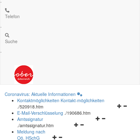
.
Telefon
.
Suche
.
Coronavirus: Aktuelle Informationen
Kontaktmöglichkeiten
Kontakt-möglichkeiten
Navigation
.
/520918.htm
öffnen
E-Mail-Verschlüsselung
.
/190686.htm
Navigationsmenü
und
Amtssignatur
Navigationsmenü
öffnen
schließen
.
/amtssignatur.htm
öffnen
und
Meldung nach
Navigationsmenü
und
schließen
Oö.
HSchG