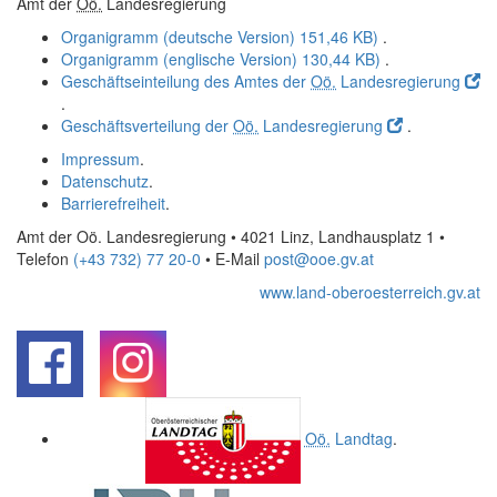
Amt der
Oö.
Landesregierung
Organigramm (deutsche Version)
151,46 KB)
.
Organigramm (englische Version)
130,44 KB)
.
Geschäftseinteilung des Amtes der
Oö.
Landesregierung
.
Geschäftsverteilung der
Oö.
Landesregierung
.
Impressum
.
Datenschutz
.
Barrierefreiheit
.
Amt der Oö. Landesregierung • 4021 Linz, Landhausplatz 1
•
Telefon
(+43 732) 77 20-0
• E-Mail
post@ooe.gv.at
www.land-oberoesterreich.gv.at
.
.
Oö.
Landtag
.