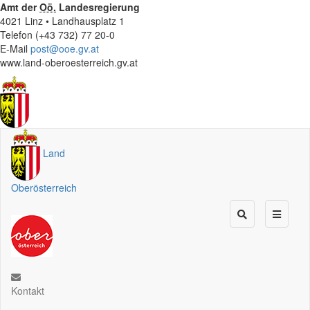
Amt der
Oö.
Landesregierung
4021 Linz • Landhausplatz 1
Telefon (+43 732) 77 20-0
E-Mail
post@ooe.gv.at
www.land-oberoesterreich.gv.at
Land
Oberösterreich
Kontakt