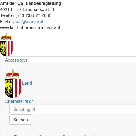
Amt der
Oö.
Landesregierung
4021 Linz • Landhausplatz 1
Telefon (+43 732) 77 20-0
E-Mail
post@ooe.gv.at
www.land-oberoesterreich.gv.at
Accesskeys
Land
Oberösterreich
Schnellsuche
Schnellsuche
Suchen