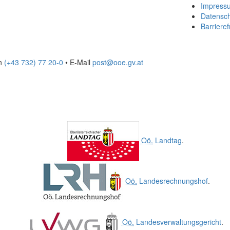
Impress
Datensc
Barrieref
on
(+43 732) 77 20-0
• E-Mail
post@ooe.gv.at
Oö.
Landtag
.
Oö.
Landesrechnungshof
.
Oö.
Landesverwaltungsgericht
.