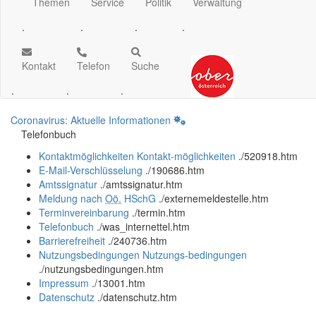
Themen
Service
Politik
Verwaltung
.
.
.
.
Kontakt
Telefon
Suche
.
.
.
Coronavirus: Aktuelle Informationen
Telefonbuch
Kontaktmöglichkeiten
Kontakt-möglichkeiten
.
/520918.htm
E-Mail-Verschlüsselung
.
/190686.htm
Amtssignatur
.
/amtssignatur.htm
Meldung nach
Oö.
HSchG
.
/externemeldestelle.htm
Terminvereinbarung
.
/termin.htm
Telefonbuch
.
/was_internettel.htm
Barrierefreiheit
.
/240736.htm
Nutzungsbedingungen
Nutzungs-bedingungen
.
/nutzungsbedingungen.htm
Impressum
.
/13001.htm
Datenschutz
.
/datenschutz.htm