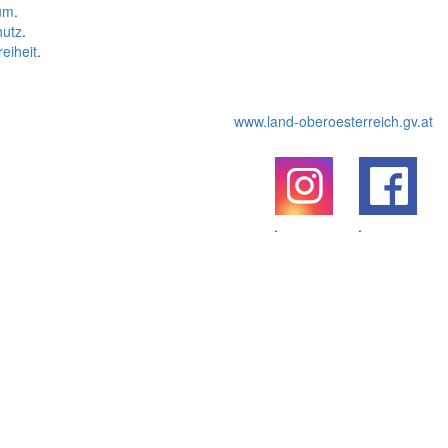
um
.
hutz
.
reiheit
.
www.land-oberoesterreich.gv.at
.
.