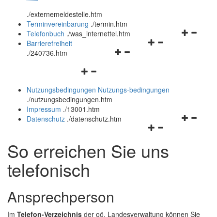
öffnen
schließen
.
/externemeldestelle.htm
und
Terminvereinbarung
.
/termin.htm
schließen
Navigation
Telefonbuch
.
/was_internettel.htm
Navigationsmenü
öffnen
Barrierefreiheit
Navigationsmenü
öffnen
und
.
/240736.htm
öffnen
und
schließen
Navigationsmenü
und
schließen
öffnen
schließen
Nutzungsbedingungen
Nutzungs-bedingungen
und
.
/nutzungsbedingungen.htm
schließen
Impressum
.
/13001.htm
Navigation
Datenschutz
.
/datenschutz.htm
Navigationsmenü
öffnen
öffnen
und
So erreichen Sie uns
und
schließen
schließen
telefonisch
Ansprechperson
Im
Telefon-Verzeichnis
der oö. Landesverwaltung können Sie