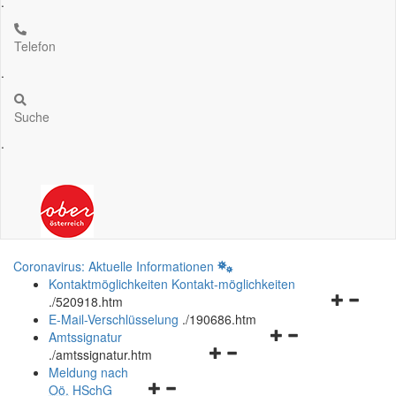
.
Telefon
.
Suche
.
Coronavirus: Aktuelle Informationen
Kontaktmöglichkeiten
Kontakt-möglichkeiten
Navigation
.
/520918.htm
öffnen
E-Mail-Verschlüsselung
.
/190686.htm
Navigationsmenü
und
Amtssignatur
Navigationsmenü
öffnen
schließen
.
/amtssignatur.htm
öffnen
und
Meldung nach
Navigationsmenü
und
schließen
Oö.
HSchG