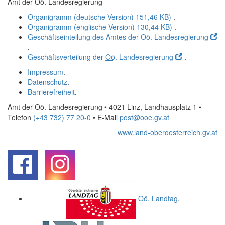
Amt der
Oö.
Landesregierung
Organigramm (deutsche Version)
151,46 KB)
.
Organigramm (englische Version)
130,44 KB)
.
Geschäftseinteilung des Amtes der
Oö.
Landesregierung
.
Geschäftsverteilung der
Oö.
Landesregierung
.
Impressum
.
Datenschutz
.
Barrierefreiheit
.
Amt der Oö. Landesregierung • 4021 Linz, Landhausplatz 1
•
Telefon
(+43 732) 77 20-0
• E-Mail
post@ooe.gv.at
www.land-oberoesterreich.gv.at
.
.
Oö.
Landtag
.