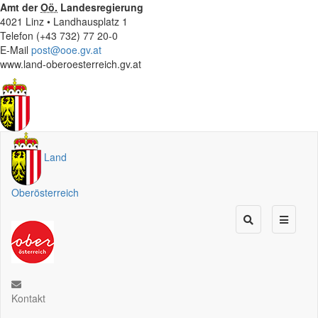
Amt der
Oö.
Landesregierung
4021 Linz • Landhausplatz 1
Telefon (+43 732) 77 20-0
E-Mail
post@ooe.gv.at
www.land-oberoesterreich.gv.at
Land
Oberösterreich
Kontakt