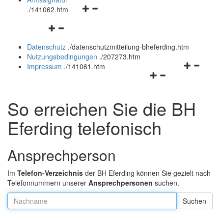
Navigationsmenü
und
.
/141062.htm
öffnen
schließen
Navigationsmenü
und
öffnen
schließen
Datenschutz
.
/datenschutzmitteilung-bheferding.htm
und
Nutzungsbedingungen
.
/207273.htm
schließen
Navigation
Impressum
.
/141061.htm
Navigationsmenü
öffnen
öffnen
und
und
schließen
So erreichen Sie die BH
schließen
Eferding telefonisch
Ansprechperson
Im
Telefon-Verzeichnis
der BH Eferding können Sie gezielt nach
Telefonnummern unserer
Ansprechpersonen
suchen.
Nachname: