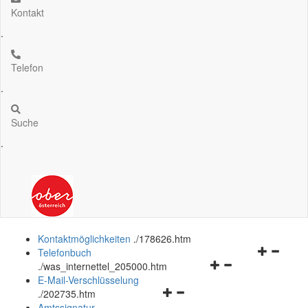
Kontakt
.
Telefon
.
Suche
.
Kontaktmöglichkeiten
.
/178626.htm
Navigation
Telefonbuch
Navigationsmenü
öffnen
.
/was_internettel_205000.htm
öffnen
und
E-Mail-Verschlüsselung
Navigationsmenü
und
schließen
.
/202735.htm
öffnen
schließen
Amtssignatur