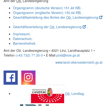
Amt der
Oö.
Landesregierung
Organigramm (deutsche Version)
151,46 KB)
.
Organigramm (englische Version)
130,44 KB)
.
Geschäftseinteilung des Amtes der
Oö.
Landesregierung
.
Geschäftsverteilung der
Oö.
Landesregierung
.
Impressum
.
Datenschutz
.
Barrierefreiheit
.
Amt der Oö. Landesregierung • 4021 Linz, Landhausplatz 1
•
Telefon
(+43 732) 77 20-0
• E-Mail
post@ooe.gv.at
www.land-oberoesterreich.gv.at
.
.
Oö.
Landtag
.