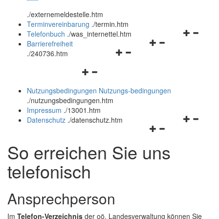
öffnen
schließen
.
/externemeldestelle.htm
und
Terminvereinbarung
.
/termin.htm
schließen
Navigation
Telefonbuch
.
/was_internettel.htm
Navigationsmenü
öffnen
Barrierefreiheit
Navigationsmenü
öffnen
und
.
/240736.htm
öffnen
und
schließen
Navigationsmenü
und
schließen
öffnen
schließen
Nutzungsbedingungen
Nutzungs-bedingungen
und
.
/nutzungsbedingungen.htm
schließen
Impressum
.
/13001.htm
Navigation
Datenschutz
.
/datenschutz.htm
Navigationsmenü
öffnen
öffnen
und
So erreichen Sie uns
und
schließen
schließen
telefonisch
Ansprechperson
Im
Telefon-Verzeichnis
der oö. Landesverwaltung können Sie