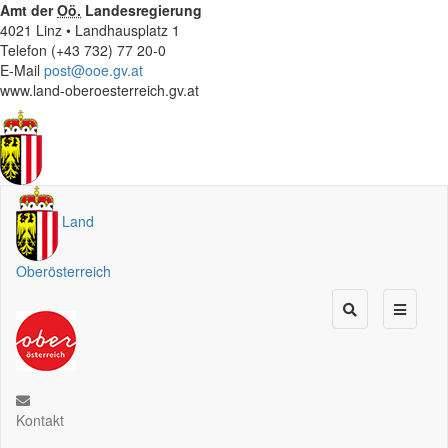
Amt der
Oö.
Landesregierung
4021 Linz • Landhausplatz 1
Telefon (+43 732) 77 20-0
E-Mail
post@ooe.gv.at
www.land-oberoesterreich.gv.at
Land
Oberösterreich
Kontakt