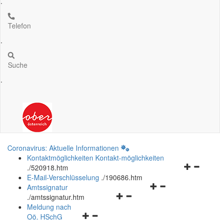
.
Telefon
.
Suche
.
Coronavirus: Aktuelle Informationen
Kontaktmöglichkeiten
Kontakt-möglichkeiten
Navigation
.
/520918.htm
öffnen
E-Mail-Verschlüsselung
.
/190686.htm
Navigationsmenü
und
Amtssignatur
Navigationsmenü
öffnen
schließen
.
/amtssignatur.htm
öffnen
und
Meldung nach
Navigationsmenü
und
schließen
Oö.
HSchG