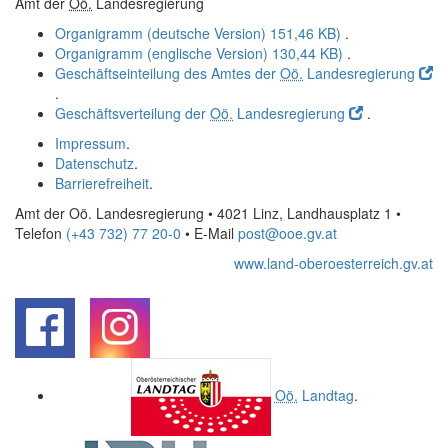
Amt der
Oö.
Landesregierung
Organigramm (deutsche Version)
151,46 KB)
.
Organigramm (englische Version)
130,44 KB)
.
Geschäftseinteilung des Amtes der
Oö.
Landesregierung
.
Geschäftsverteilung der
Oö.
Landesregierung
.
Impressum
.
Datenschutz
.
Barrierefreiheit
.
Amt der Oö. Landesregierung • 4021 Linz, Landhausplatz 1
•
Telefon
(+43 732) 77 20-0
• E-Mail
post@ooe.gv.at
www.land-oberoesterreich.gv.at
.
.
Oö.
Landtag
.