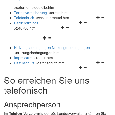
öffnen
schließen
.
/externemeldestelle.htm
und
Terminvereinbarung
.
/termin.htm
schließen
Navigation
Telefonbuch
.
/was_internettel.htm
Navigationsmenü
öffnen
Barrierefreiheit
Navigationsmenü
öffnen
und
.
/240736.htm
öffnen
und
schließen
Navigationsmenü
und
schließen
öffnen
schließen
Nutzungsbedingungen
Nutzungs-bedingungen
und
.
/nutzungsbedingungen.htm
schließen
Impressum
.
/13001.htm
Navigation
Datenschutz
.
/datenschutz.htm
Navigationsmenü
öffnen
öffnen
und
So erreichen Sie uns
und
schließen
schließen
telefonisch
Ansprechperson
Im
Telefon-Verzeichnis
der oö. Landesverwaltung können Sie