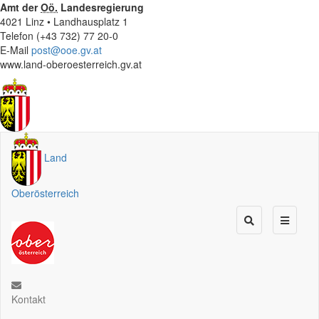
Amt der
Oö.
Landesregierung
4021 Linz • Landhausplatz 1
Telefon (+43 732) 77 20-0
E-Mail
post@ooe.gv.at
www.land-oberoesterreich.gv.at
Land
Oberösterreich
Kontakt