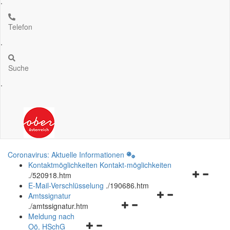
.
Telefon
.
Suche
.
Coronavirus: Aktuelle Informationen
Kontaktmöglichkeiten
Kontakt-möglichkeiten
Navigation
.
/520918.htm
öffnen
E-Mail-Verschlüsselung
.
/190686.htm
Navigationsmenü
und
Amtssignatur
Navigationsmenü
öffnen
schließen
.
/amtssignatur.htm
öffnen
und
Meldung nach
Navigationsmenü
und
schließen
Oö.
HSchG