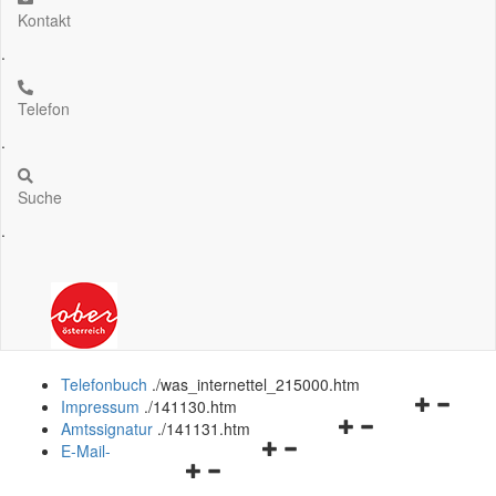
Kontakt
.
Telefon
.
Suche
.
Telefonbuch
.
/was_internettel_215000.htm
Navigation
Impressum
.
/141130.htm
Navigationsmenü
öffnen
Amtssignatur
.
/141131.htm
Navigationsmenü
öffnen
und
E-Mail-
Navigationsmenü
öffnen
und
schließen
öffnen
und
schließen