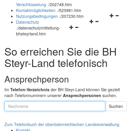
Verschlüsselung
.
/202748.htm
und
schließen
Kontaktmöglichkeiten
.
/523981.htm
schließen
Navigation
Nutzungsbedingungen
.
/207230.htm
Navigationsmenü
öffnen
Datenschutz
Navigationsmenü
öffnen
und
.
/datenschutzmitteilung-
öffnen
und
schließen
bhsteyrland.htm
und
schließen
schließen
So erreichen Sie die BH
Steyr-Land telefonisch
Ansprechperson
Im
Telefon-Verzeichnis
der BH Steyr-Land können Sie gezielt
nach Telefonnummern unserer
Ansprechpersonen
suchen.
Nachname:
Zum Telefonbuch der oberösterreichischen Landesverwaltung
Kontakt
.