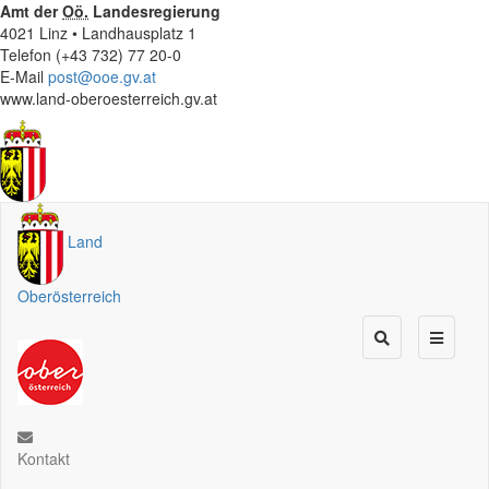
Amt der
Oö.
Landesregierung
4021 Linz • Landhausplatz 1
Telefon (+43 732) 77 20-0
E-Mail
post@ooe.gv.at
www.land-oberoesterreich.gv.at
Land
Oberösterreich
Kontakt