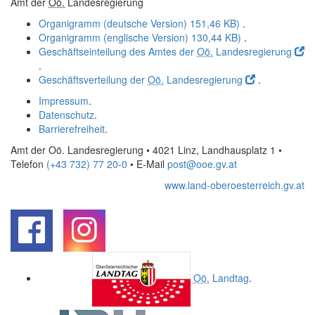
Amt der
Oö.
Landesregierung
Organigramm (deutsche Version)
151,46 KB)
.
Organigramm (englische Version)
130,44 KB)
.
Geschäftseinteilung des Amtes der
Oö.
Landesregierung
.
Geschäftsverteilung der
Oö.
Landesregierung
.
Impressum
.
Datenschutz
.
Barrierefreiheit
.
Amt der Oö. Landesregierung • 4021 Linz, Landhausplatz 1
•
Telefon
(+43 732) 77 20-0
• E-Mail
post@ooe.gv.at
www.land-oberoesterreich.gv.at
.
.
Oö.
Landtag
.