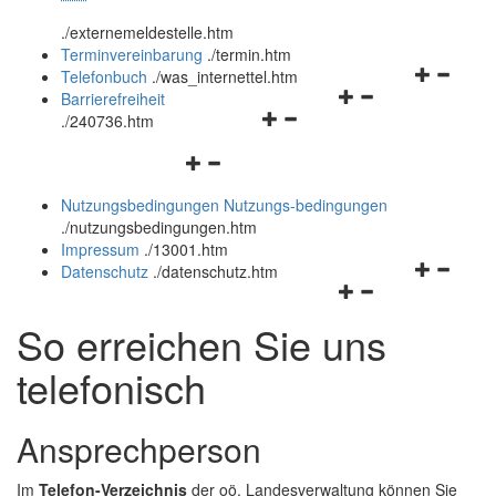
öffnen
schließen
.
/externemeldestelle.htm
und
Terminvereinbarung
.
/termin.htm
schließen
Navigation
Telefonbuch
.
/was_internettel.htm
Navigationsmenü
öffnen
Barrierefreiheit
Navigationsmenü
öffnen
und
.
/240736.htm
öffnen
und
schließen
Navigationsmenü
und
schließen
öffnen
schließen
Nutzungsbedingungen
Nutzungs-bedingungen
und
.
/nutzungsbedingungen.htm
schließen
Impressum
.
/13001.htm
Navigation
Datenschutz
.
/datenschutz.htm
Navigationsmenü
öffnen
öffnen
und
So erreichen Sie uns
und
schließen
schließen
telefonisch
Ansprechperson
Im
Telefon-Verzeichnis
der oö. Landesverwaltung können Sie