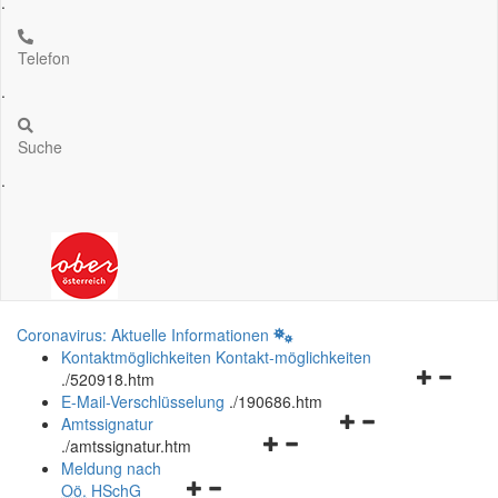
.
Telefon
.
Suche
.
Coronavirus: Aktuelle Informationen
Kontaktmöglichkeiten
Kontakt-möglichkeiten
Navigation
.
/520918.htm
öffnen
E-Mail-Verschlüsselung
.
/190686.htm
Navigationsmenü
und
Amtssignatur
Navigationsmenü
öffnen
schließen
.
/amtssignatur.htm
öffnen
und
Meldung nach
Navigationsmenü
und
schließen
Oö.
HSchG