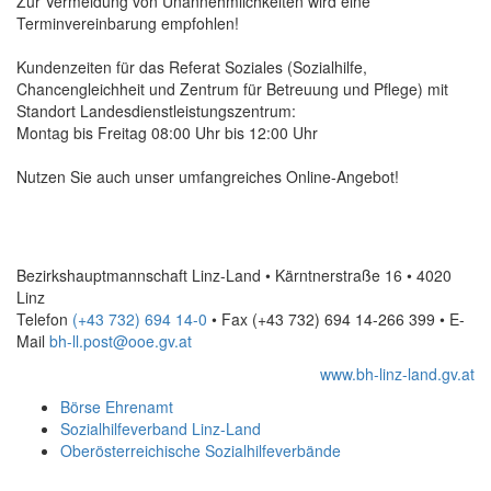
Zur Vermeidung von Unannehmlichkeiten wird eine
Terminvereinbarung empfohlen!
Kundenzeiten für das Referat Soziales (Sozialhilfe,
Chancengleichheit und Zentrum für Betreuung und Pflege) mit
Standort Landesdienstleistungszentrum:
Montag bis Freitag 08:00 Uhr bis 12:00 Uhr
Nutzen Sie auch unser umfangreiches
Online
-Angebot!
Bezirkshauptmannschaft Linz-Land • Kärntnerstraße 16 • 4020
Linz
Telefon
(+43 732) 694 14-0
• Fax
(+43 732) 694 14-266 399
•
E-
Mail
bh-ll.post@ooe.gv.at
www.bh-linz-land.gv.at
Börse Ehrenamt
Sozialhilfeverband Linz-Land
Oberösterreichische Sozialhilfeverbände