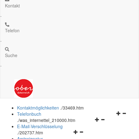
Kontakt
.
Telefon
.
Suche
.
Kontaktmöglichkeiten
.
/33469.htm
Navigation
Telefonbuch
Navigationsmenü
öffnen
.
/was_internettel_210000.htm
öffnen
und
E-Mail-Verschlüsselung
Navigationsmenü
und
schließen
.
/202737.htm
öffnen
schließen
Amtssignatur