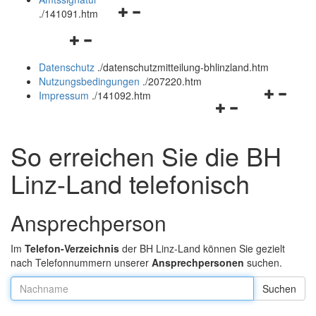
Navigationsmenü
und
.
/141091.htm
öffnen
schließen
Navigationsmenü
und
öffnen
schließen
Datenschutz
.
/datenschutzmitteilung-bhlinzland.htm
und
Nutzungsbedingungen
.
/207220.htm
schließen
Navigation
Impressum
.
/141092.htm
Navigationsmenü
öffnen
öffnen
und
und
schließen
So erreichen Sie die BH
schließen
Linz-Land telefonisch
Ansprechperson
Im
Telefon-Verzeichnis
der BH Linz-Land können Sie gezielt
nach Telefonnummern unserer
Ansprechpersonen
suchen.
Nachname: