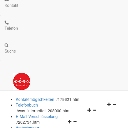
Kontakt
.
Telefon
.
Suche
.
Kontaktmöglichkeiten
.
/178621.htm
Navigation
Telefonbuch
Navigationsmenü
öffnen
.
/was_internettel_208000.htm
öffnen
und
E-Mail-Verschlüsselung
Navigationsmenü
und
schließen
.
/202734.htm
öffnen
schließen
Amtssignatur