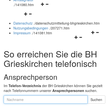
Navigationsmenü
und
.
/141080.htm
öffnen
schließen
Navigationsmenü
und
öffnen
schließen
Datenschutz
.
/datenschutzmitteilung-bhgrieskirchen.htm
und
Nutzungsbedingungen
.
/207271.htm
schließen
Navigation
Impressum
.
/141081.htm
Navigationsmenü
öffnen
öffnen
und
und
schließen
So erreichen Sie die BH
schließen
Grieskirchen telefonisch
Ansprechperson
Im
Telefon-Verzeichnis
der BH Grieskirchen können Sie gezielt
nach Telefonnummern unserer
Ansprechpersonen
suchen.
Nachname: