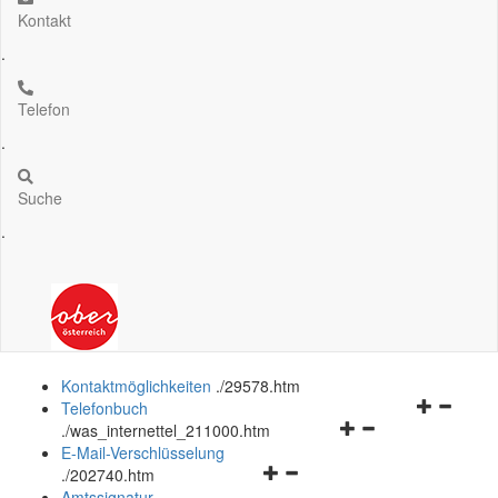
Kontakt
.
Telefon
.
Suche
.
Kontaktmöglichkeiten
.
/29578.htm
Navigation
Telefonbuch
Navigationsmenü
öffnen
.
/was_internettel_211000.htm
öffnen
und
E-Mail-Verschlüsselung
Navigationsmenü
und
schließen
.
/202740.htm
öffnen
schließen
Amtssignatur