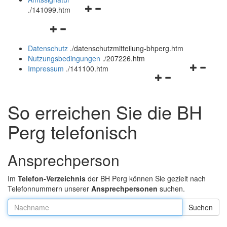
Navigationsmenü
und
.
/141099.htm
öffnen
schließen
Navigationsmenü
und
öffnen
schließen
Datenschutz
.
/datenschutzmitteilung-bhperg.htm
und
Nutzungsbedingungen
.
/207226.htm
schließen
Navigation
Impressum
.
/141100.htm
Navigationsmenü
öffnen
öffnen
und
und
schließen
So erreichen Sie die BH
schließen
Perg telefonisch
Ansprechperson
Im
Telefon-Verzeichnis
der BH Perg können Sie gezielt nach
Telefonnummern unserer
Ansprechpersonen
suchen.
Nachname: