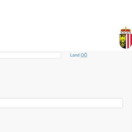
Land
OÖ