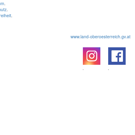
um
.
hutz
.
reiheit
.
www.land-oberoesterreich.gv.at
.
.