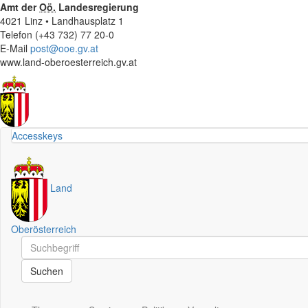
Amt der
Oö.
Landesregierung
4021 Linz • Landhausplatz 1
Telefon (+43 732) 77 20-0
E-Mail
post@ooe.gv.at
www.land-oberoesterreich.gv.at
Accesskeys
Land
Oberösterreich
Schnellsuche
Schnellsuche
Suchen