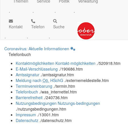
Themen
Service
Politik
Verwaltung
.
.
.
.
Kontakt
Telefon
Suche
.
.
.
Coronavirus: Aktuelle Informationen
Telefonbuch
Kontaktmöglichkeiten
Kontakt-möglichkeiten
.
/520918.htm
E-Mail-Verschlüsselung
.
/190686.htm
Amtssignatur
.
/amtssignatur.htm
Meldung nach
Oö.
HSchG
.
/externemeldestelle.htm
Terminvereinbarung
.
/termin.htm
Telefonbuch
.
/was_internettel.htm
Barrierefreiheit
.
/240736.htm
Nutzungsbedingungen
Nutzungs-bedingungen
.
/nutzungsbedingungen.htm
Impressum
.
/13001.htm
Datenschutz
.
/datenschutz.htm