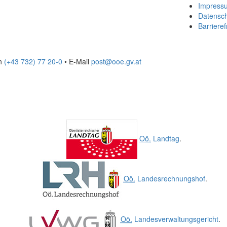
Impress
Datensc
Barrieref
on
(+43 732) 77 20-0
• E-Mail
post@ooe.gv.at
Oö.
Landtag
.
Oö.
Landesrechnungshof
.
Oö.
Landesverwaltungsgericht
.