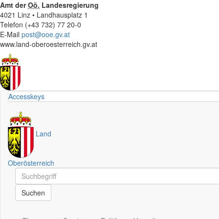
Amt der
Oö.
Landesregierung
4021 Linz • Landhausplatz 1
Telefon (+43 732) 77 20-0
E-Mail
post@ooe.gv.at
www.land-oberoesterreich.gv.at
Accesskeys
Land
Oberösterreich
Schnellsuche
Schnellsuche
Suchen