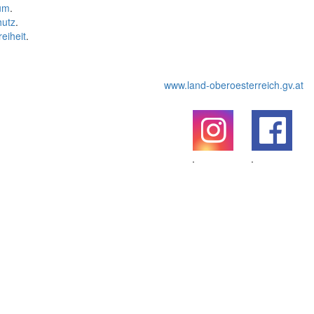
um
.
hutz
.
reiheit
.
www.land-oberoesterreich.gv.at
.
.