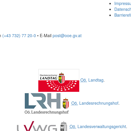
Impress
Datensc
Barrieref
on
(+43 732) 77 20-0
• E-Mail
post@ooe.gv.at
Oö.
Landtag
.
Oö.
Landesrechnungshof
.
Oö.
Landesverwaltungsgericht
.