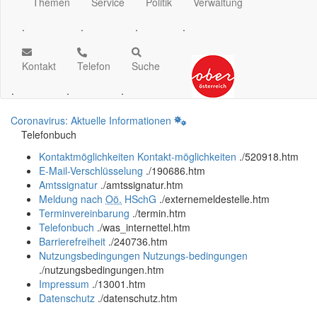
Themen
Service
Politik
Verwaltung
.
.
.
.
Kontakt
Telefon
Suche
.
.
.
Coronavirus: Aktuelle Informationen
Telefonbuch
Kontaktmöglichkeiten
Kontakt-möglichkeiten
.
/520918.htm
E-Mail-Verschlüsselung
.
/190686.htm
Amtssignatur
.
/amtssignatur.htm
Meldung nach
Oö.
HSchG
.
/externemeldestelle.htm
Terminvereinbarung
.
/termin.htm
Telefonbuch
.
/was_internettel.htm
Barrierefreiheit
.
/240736.htm
Nutzungsbedingungen
Nutzungs-bedingungen
.
/nutzungsbedingungen.htm
Impressum
.
/13001.htm
Datenschutz
.
/datenschutz.htm