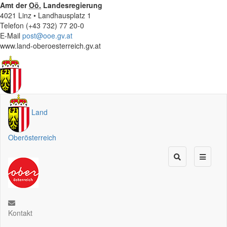
Amt der
Oö.
Landesregierung
4021 Linz • Landhausplatz 1
Telefon (+43 732) 77 20-0
E-Mail
post@ooe.gv.at
www.land-oberoesterreich.gv.at
Land
Oberösterreich
Kontakt