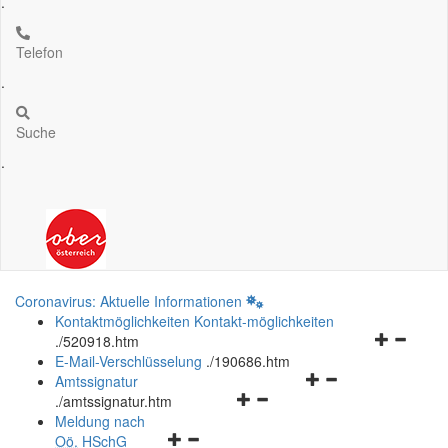
.
Telefon
.
Suche
.
Coronavirus: Aktuelle Informationen
Kontaktmöglichkeiten
Kontakt-möglichkeiten
Navigation
.
/520918.htm
öffnen
E-Mail-Verschlüsselung
.
/190686.htm
Navigationsmenü
und
Amtssignatur
Navigationsmenü
öffnen
schließen
.
/amtssignatur.htm
öffnen
und
Meldung nach
Navigationsmenü
und
schließen
Oö.
HSchG