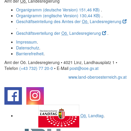
Amt der
Oö.
Landesregierung
Organigramm (deutsche Version)
151,46 KB)
.
Organigramm (englische Version)
130,44 KB)
.
Geschäftseinteilung des Amtes der
Oö.
Landesregierung
.
Geschäftsverteilung der
Oö.
Landesregierung
.
Impressum
.
Datenschutz
.
Barrierefreiheit
.
Amt der Oö. Landesregierung • 4021 Linz, Landhausplatz 1
•
Telefon
(+43 732) 77 20-0
• E-Mail
post@ooe.gv.at
www.land-oberoesterreich.gv.at
.
.
Oö.
Landtag
.