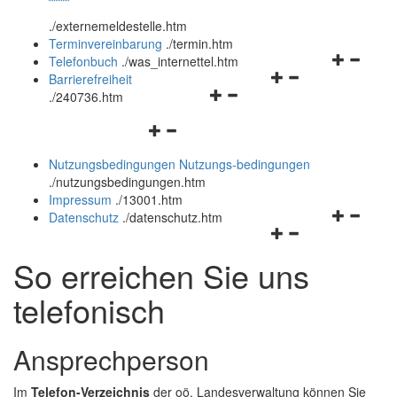
öffnen
schließen
.
/externemeldestelle.htm
und
Terminvereinbarung
.
/termin.htm
schließen
Navigation
Telefonbuch
.
/was_internettel.htm
Navigationsmenü
öffnen
Barrierefreiheit
Navigationsmenü
öffnen
und
.
/240736.htm
öffnen
und
schließen
Navigationsmenü
und
schließen
öffnen
schließen
Nutzungsbedingungen
Nutzungs-bedingungen
und
.
/nutzungsbedingungen.htm
schließen
Impressum
.
/13001.htm
Navigation
Datenschutz
.
/datenschutz.htm
Navigationsmenü
öffnen
öffnen
und
So erreichen Sie uns
und
schließen
schließen
telefonisch
Ansprechperson
Im
Telefon-Verzeichnis
der oö. Landesverwaltung können Sie