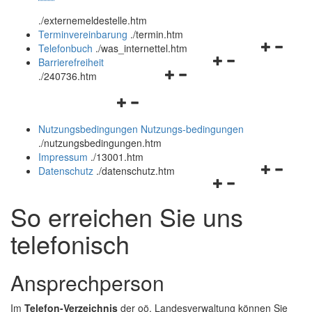
öffnen
schließen
.
/externemeldestelle.htm
und
Terminvereinbarung
.
/termin.htm
schließen
Navigation
Telefonbuch
.
/was_internettel.htm
Navigationsmenü
öffnen
Barrierefreiheit
Navigationsmenü
öffnen
und
.
/240736.htm
öffnen
und
schließen
Navigationsmenü
und
schließen
öffnen
schließen
Nutzungsbedingungen
Nutzungs-bedingungen
und
.
/nutzungsbedingungen.htm
schließen
Impressum
.
/13001.htm
Navigation
Datenschutz
.
/datenschutz.htm
Navigationsmenü
öffnen
öffnen
und
So erreichen Sie uns
und
schließen
schließen
telefonisch
Ansprechperson
Im
Telefon-Verzeichnis
der oö. Landesverwaltung können Sie