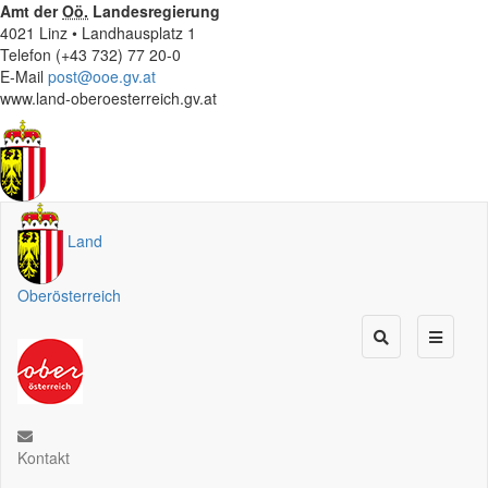
Amt der
Oö.
Landesregierung
4021 Linz • Landhausplatz 1
Telefon (+43 732) 77 20-0
E-Mail
post@ooe.gv.at
www.land-oberoesterreich.gv.at
Land
Oberösterreich
Kontakt