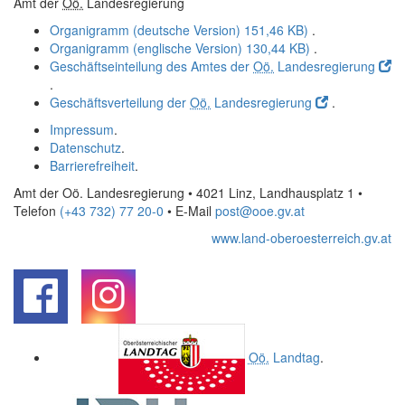
Amt der
Oö.
Landesregierung
Organigramm (deutsche Version)
151,46 KB)
.
Organigramm (englische Version)
130,44 KB)
.
Geschäftseinteilung des Amtes der
Oö.
Landesregierung
.
Geschäftsverteilung der
Oö.
Landesregierung
.
Impressum
.
Datenschutz
.
Barrierefreiheit
.
Amt der Oö. Landesregierung • 4021 Linz, Landhausplatz 1
•
Telefon
(+43 732) 77 20-0
• E-Mail
post@ooe.gv.at
www.land-oberoesterreich.gv.at
.
.
Oö.
Landtag
.