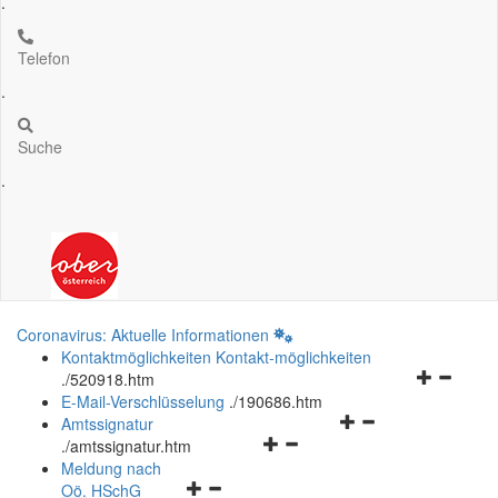
.
Telefon
.
Suche
.
Coronavirus: Aktuelle Informationen
Kontaktmöglichkeiten
Kontakt-möglichkeiten
Navigation
.
/520918.htm
öffnen
E-Mail-Verschlüsselung
.
/190686.htm
Navigationsmenü
und
Amtssignatur
Navigationsmenü
öffnen
schließen
.
/amtssignatur.htm
öffnen
und
Meldung nach
Navigationsmenü
und
schließen
Oö.
HSchG