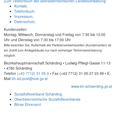
Zum Telefonbuch der oberösterreichischen Landesverwaltung
Kontakt
.
Telefonbuch
.
Impressum
.
Datenschutz
.
Kundenzeiten:
Montag, Mittwoch, Donnerstag und Freitag von 7:30 bis 12:00
Uhr und Dienstag von 7:30 bis 17:00 Uhr
Bitte beachten Sie: Außerhalb der Parteienverkehrszeiten (Kundenzeiten) ist
ein Zutritt zum Amtsgebäude nur nach vorheriger Terminvereinbarung
möglich.
Bezirkshauptmannschaft Schärding • Ludwig-Pfliegl-Gasse 11-13
• 4780 Schärding
Telefon
(+43 7712) 31 05-0
• Fax
(+43 7712) 31 05-27 03 99
•
E-
Mail
bh-sd.post@ooe.gv.at
www.bh-schaerding.gv.at
Sozialhilfeverband Schärding
Oberösterreichische Sozialhilfeverbände
Börse Ehrenamt