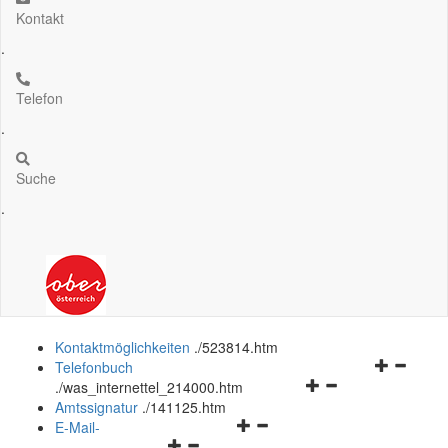
Kontakt
.
Telefon
.
Suche
.
Kontaktmöglichkeiten
.
/523814.htm
Navigation
Telefonbuch
Navigationsmenü
öffnen
.
/was_internettel_214000.htm
öffnen
und
Amtssignatur
.
/141125.htm
Navigationsmenü
und
schließen
E-Mail-
Navigationsmenü
öffnen
schließen