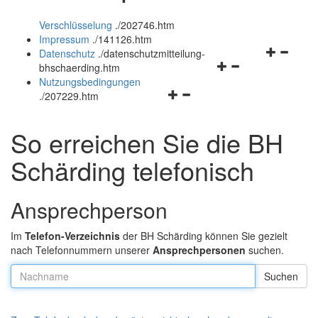
öffnen
und
Verschlüsselung
.
/202746.htm
und
schließen
Impressum
.
/141126.htm
schließen
Navigation
Datenschutz
.
/datenschutzmitteilung-
Navigationsmenü
öffnen
bhschaerding.htm
öffnen
und
Nutzungsbedingungen
Navigationsmenü
und
schließen
.
/207229.htm
öffnen
schließen
und
So erreichen Sie die BH
schließen
Schärding telefonisch
Ansprechperson
Im
Telefon-Verzeichnis
der BH Schärding können Sie gezielt
nach Telefonnummern unserer
Ansprechpersonen
suchen.
Nachname: