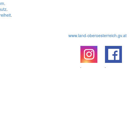
um
.
hutz
.
reiheit
.
www.land-oberoesterreich.gv.at
.
.