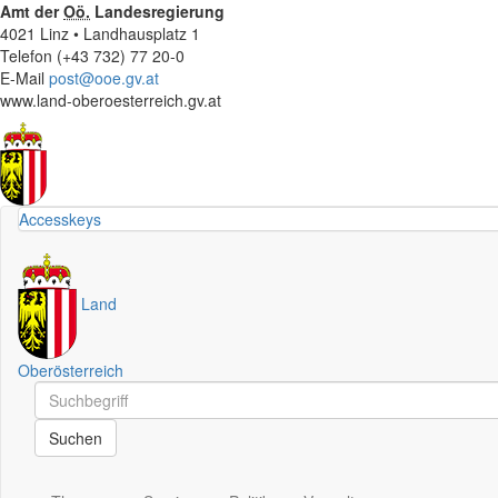
Amt der
Oö.
Landesregierung
4021 Linz • Landhausplatz 1
Telefon (+43 732) 77 20-0
E-Mail
post@ooe.gv.at
www.land-oberoesterreich.gv.at
Accesskeys
Land
Oberösterreich
Schnellsuche
Schnellsuche
Suchen