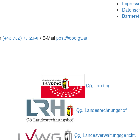
Impress
Datensc
Barrieref
on
(+43 732) 77 20-0
• E-Mail
post@ooe.gv.at
Oö.
Landtag
.
Oö.
Landesrechnungshof
.
Oö.
Landesverwaltungsgericht
.