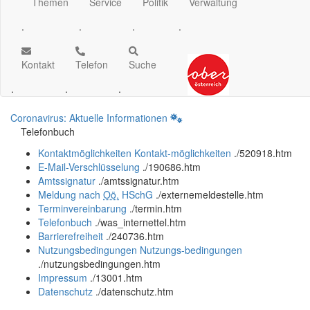
Themen
Service
Politik
Verwaltung
.
.
.
.
Kontakt
Telefon
Suche
.
.
.
Coronavirus: Aktuelle Informationen
Telefonbuch
Kontaktmöglichkeiten
Kontakt-möglichkeiten
.
/520918.htm
E-Mail-Verschlüsselung
.
/190686.htm
Amtssignatur
.
/amtssignatur.htm
Meldung nach
Oö.
HSchG
.
/externemeldestelle.htm
Terminvereinbarung
.
/termin.htm
Telefonbuch
.
/was_internettel.htm
Barrierefreiheit
.
/240736.htm
Nutzungsbedingungen
Nutzungs-bedingungen
.
/nutzungsbedingungen.htm
Impressum
.
/13001.htm
Datenschutz
.
/datenschutz.htm