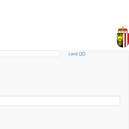
Land
OÖ