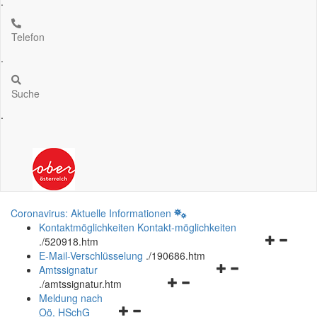
.
Telefon
.
Suche
.
Coronavirus: Aktuelle Informationen
Kontaktmöglichkeiten
Kontakt-möglichkeiten
Navigation
.
/520918.htm
öffnen
E-Mail-Verschlüsselung
.
/190686.htm
Navigationsmenü
und
Amtssignatur
Navigationsmenü
öffnen
schließen
.
/amtssignatur.htm
öffnen
und
Meldung nach
Navigationsmenü
und
schließen
Oö.
HSchG