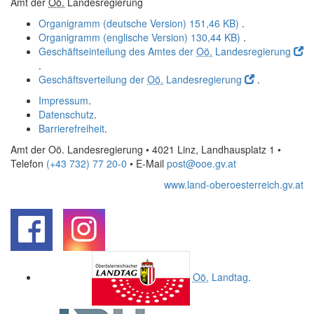
Amt der
Oö.
Landesregierung
Organigramm (deutsche Version)
151,46 KB)
.
Organigramm (englische Version)
130,44 KB)
.
Geschäftseinteilung des Amtes der
Oö.
Landesregierung
.
Geschäftsverteilung der
Oö.
Landesregierung
.
Impressum
.
Datenschutz
.
Barrierefreiheit
.
Amt der Oö. Landesregierung • 4021 Linz, Landhausplatz 1
•
Telefon
(+43 732) 77 20-0
• E-Mail
post@ooe.gv.at
www.land-oberoesterreich.gv.at
.
.
Oö.
Landtag
.