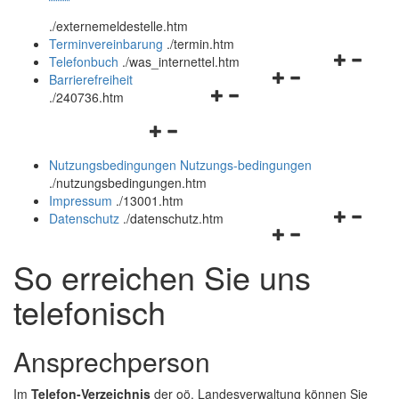
öffnen
schließen
.
/externemeldestelle.htm
und
Terminvereinbarung
.
/termin.htm
schließen
Navigation
Telefonbuch
.
/was_internettel.htm
Navigationsmenü
öffnen
Barrierefreiheit
Navigationsmenü
öffnen
und
.
/240736.htm
öffnen
und
schließen
Navigationsmenü
und
schließen
öffnen
schließen
Nutzungsbedingungen
Nutzungs-bedingungen
und
.
/nutzungsbedingungen.htm
schließen
Impressum
.
/13001.htm
Navigation
Datenschutz
.
/datenschutz.htm
Navigationsmenü
öffnen
öffnen
und
So erreichen Sie uns
und
schließen
schließen
telefonisch
Ansprechperson
Im
Telefon-Verzeichnis
der oö. Landesverwaltung können Sie