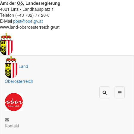
Amt der
Oö.
Landesregierung
4021 Linz • Landhausplatz 1
Telefon (+43 732) 77 20-0
E-Mail
post@ooe.gv.at
www.land-oberoesterreich.gv.at
Land
Oberösterreich
Kontakt