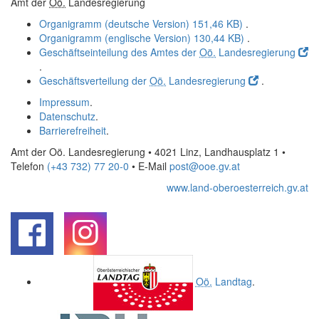
Amt der
Oö.
Landesregierung
Organigramm (deutsche Version)
151,46 KB)
.
Organigramm (englische Version)
130,44 KB)
.
Geschäftseinteilung des Amtes der
Oö.
Landesregierung
.
Geschäftsverteilung der
Oö.
Landesregierung
.
Impressum
.
Datenschutz
.
Barrierefreiheit
.
Amt der Oö. Landesregierung • 4021 Linz, Landhausplatz 1
•
Telefon
(+43 732) 77 20-0
• E-Mail
post@ooe.gv.at
www.land-oberoesterreich.gv.at
.
.
Oö.
Landtag
.