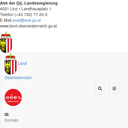
Amt der
Oö.
Landesregierung
4021 Linz • Landhausplatz 1
Telefon (+43 732) 77 20-0
E-Mail
post@ooe.gv.at
www.land-oberoesterreich.gv.at
Land
Oberösterreich
Kontakt