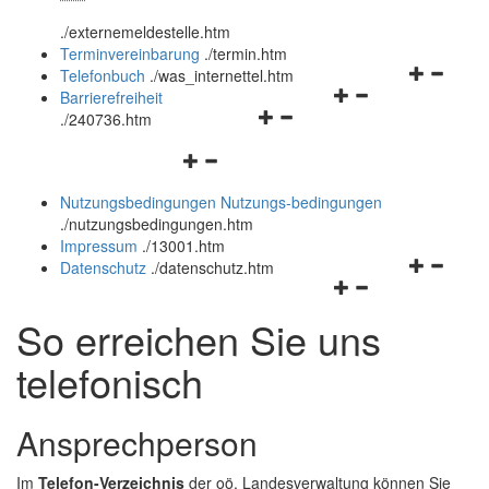
öffnen
schließen
.
/externemeldestelle.htm
und
Terminvereinbarung
.
/termin.htm
schließen
Navigation
Telefonbuch
.
/was_internettel.htm
Navigationsmenü
öffnen
Barrierefreiheit
Navigationsmenü
öffnen
und
.
/240736.htm
öffnen
und
schließen
Navigationsmenü
und
schließen
öffnen
schließen
Nutzungsbedingungen
Nutzungs-bedingungen
und
.
/nutzungsbedingungen.htm
schließen
Impressum
.
/13001.htm
Navigation
Datenschutz
.
/datenschutz.htm
Navigationsmenü
öffnen
öffnen
und
So erreichen Sie uns
und
schließen
schließen
telefonisch
Ansprechperson
Im
Telefon-Verzeichnis
der oö. Landesverwaltung können Sie