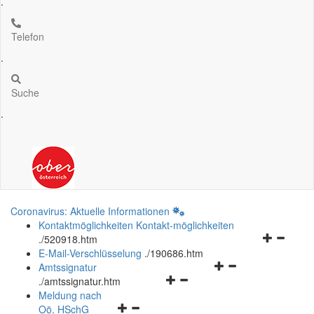
.
Telefon
.
Suche
.
Coronavirus: Aktuelle Informationen
Kontaktmöglichkeiten
Kontakt-möglichkeiten
Navigation
.
/520918.htm
öffnen
E-Mail-Verschlüsselung
.
/190686.htm
Navigationsmenü
und
Amtssignatur
Navigationsmenü
öffnen
schließen
.
/amtssignatur.htm
öffnen
und
Meldung nach
Navigationsmenü
und
schließen
Oö.
HSchG