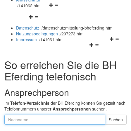
Navigationsmenü
und
.
/141062.htm
öffnen
schließen
Navigationsmenü
und
öffnen
schließen
Datenschutz
.
/datenschutzmitteilung-bheferding.htm
und
Nutzungsbedingungen
.
/207273.htm
schließen
Navigation
Impressum
.
/141061.htm
Navigationsmenü
öffnen
öffnen
und
und
schließen
So erreichen Sie die BH
schließen
Eferding telefonisch
Ansprechperson
Im
Telefon-Verzeichnis
der BH Eferding können Sie gezielt nach
Telefonnummern unserer
Ansprechpersonen
suchen.
Nachname: