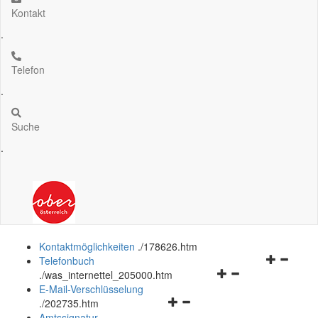
Kontakt
.
Telefon
.
Suche
.
Kontaktmöglichkeiten
.
/178626.htm
Navigation
Telefonbuch
Navigationsmenü
öffnen
.
/was_internettel_205000.htm
öffnen
und
E-Mail-Verschlüsselung
Navigationsmenü
und
schließen
.
/202735.htm
öffnen
schließen
Amtssignatur