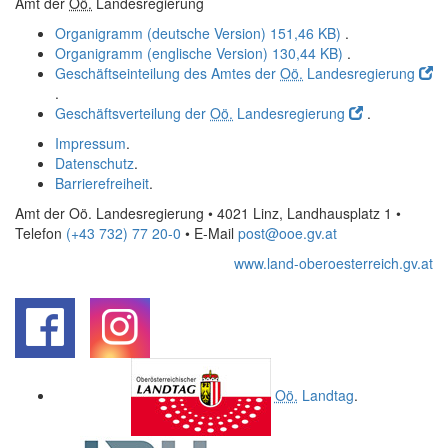
Amt der
Oö.
Landesregierung
Organigramm (deutsche Version)
151,46 KB)
.
Organigramm (englische Version)
130,44 KB)
.
Geschäftseinteilung des Amtes der
Oö.
Landesregierung
.
Geschäftsverteilung der
Oö.
Landesregierung
.
Impressum
.
Datenschutz
.
Barrierefreiheit
.
Amt der Oö. Landesregierung • 4021 Linz, Landhausplatz 1
•
Telefon
(+43 732) 77 20-0
• E-Mail
post@ooe.gv.at
www.land-oberoesterreich.gv.at
.
.
Oö.
Landtag
.