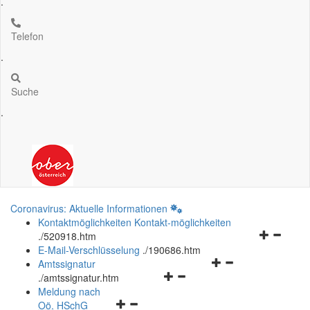
.
Telefon
.
Suche
.
Coronavirus: Aktuelle Informationen
Kontaktmöglichkeiten
Kontakt-möglichkeiten
Navigation
.
/520918.htm
öffnen
E-Mail-Verschlüsselung
.
/190686.htm
Navigationsmenü
und
Amtssignatur
Navigationsmenü
öffnen
schließen
.
/amtssignatur.htm
öffnen
und
Meldung nach
Navigationsmenü
und
schließen
Oö.
HSchG