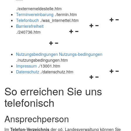
öffnen
schließen
.
/externemeldestelle.htm
und
Terminvereinbarung
.
/termin.htm
schließen
Navigation
Telefonbuch
.
/was_internettel.htm
Navigationsmenü
öffnen
Barrierefreiheit
Navigationsmenü
öffnen
und
.
/240736.htm
öffnen
und
schließen
Navigationsmenü
und
schließen
öffnen
schließen
Nutzungsbedingungen
Nutzungs-bedingungen
und
.
/nutzungsbedingungen.htm
schließen
Impressum
.
/13001.htm
Navigation
Datenschutz
.
/datenschutz.htm
Navigationsmenü
öffnen
öffnen
und
So erreichen Sie uns
und
schließen
schließen
telefonisch
Ansprechperson
Im
Telefon-Verzeichnis
der oö. Landesverwaltung können Sie