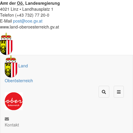
Amt der
Oö.
Landesregierung
4021 Linz • Landhausplatz 1
Telefon (+43 732) 77 20-0
E-Mail
post@ooe.gv.at
www.land-oberoesterreich.gv.at
Land
Oberösterreich
Kontakt