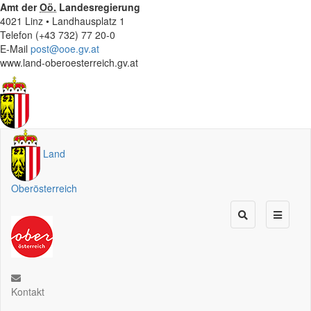
Amt der
Oö.
Landesregierung
4021 Linz • Landhausplatz 1
Telefon (+43 732) 77 20-0
E-Mail
post@ooe.gv.at
www.land-oberoesterreich.gv.at
Land
Oberösterreich
Kontakt