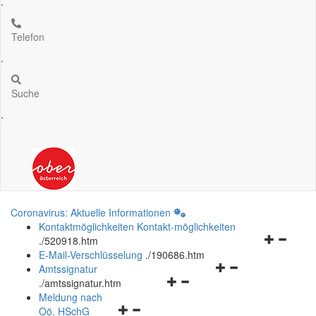
.
Telefon
.
Suche
.
Coronavirus: Aktuelle Informationen
Kontaktmöglichkeiten
Kontakt-möglichkeiten
Navigation
.
/520918.htm
öffnen
E-Mail-Verschlüsselung
.
/190686.htm
Navigationsmenü
und
Amtssignatur
Navigationsmenü
öffnen
schließen
.
/amtssignatur.htm
öffnen
und
Meldung nach
Navigationsmenü
und
schließen
Oö.
HSchG