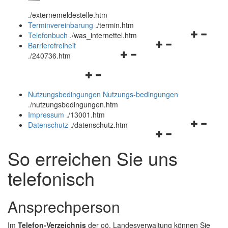
öffnen
schließen
.
/externemeldestelle.htm
und
Terminvereinbarung
.
/termin.htm
schließen
Navigation
Telefonbuch
.
/was_internettel.htm
Navigationsmenü
öffnen
Barrierefreiheit
Navigationsmenü
öffnen
und
.
/240736.htm
öffnen
und
schließen
Navigationsmenü
und
schließen
öffnen
schließen
Nutzungsbedingungen
Nutzungs-bedingungen
und
.
/nutzungsbedingungen.htm
schließen
Impressum
.
/13001.htm
Navigation
Datenschutz
.
/datenschutz.htm
Navigationsmenü
öffnen
öffnen
und
So erreichen Sie uns
und
schließen
schließen
telefonisch
Ansprechperson
Im
Telefon-Verzeichnis
der oö. Landesverwaltung können Sie