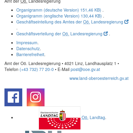
Amt der
Oö.
Landesregierung
Organigramm (deutsche Version)
151,46 KB)
.
Organigramm (englische Version)
130,44 KB)
.
Geschäftseinteilung des Amtes der
Oö.
Landesregierung
.
Geschäftsverteilung der
Oö.
Landesregierung
.
Impressum
.
Datenschutz
.
Barrierefreiheit
.
Amt der Oö. Landesregierung • 4021 Linz, Landhausplatz 1
•
Telefon
(+43 732) 77 20-0
• E-Mail
post@ooe.gv.at
www.land-oberoesterreich.gv.at
.
.
Oö.
Landtag
.