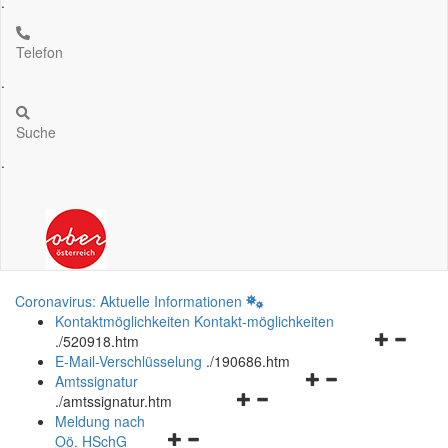
.
Telefon
.
Suche
.
Coronavirus: Aktuelle Informationen
Kontaktmöglichkeiten
Kontakt-möglichkeiten
Navigation
.
/520918.htm
öffnen
E-Mail-Verschlüsselung
.
/190686.htm
Navigationsmenü
und
Amtssignatur
Navigationsmenü
öffnen
schließen
.
/amtssignatur.htm
öffnen
und
Meldung nach
Navigationsmenü
und
schließen
Oö.
HSchG