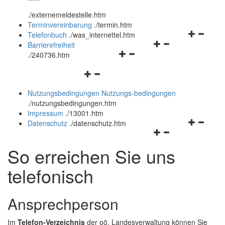
öffnen
schließen
.
/externemeldestelle.htm
und
Terminvereinbarung
.
/termin.htm
schließen
Navigation
Telefonbuch
.
/was_internettel.htm
Navigationsmenü
öffnen
Barrierefreiheit
Navigationsmenü
öffnen
und
.
/240736.htm
öffnen
und
schließen
Navigationsmenü
und
schließen
öffnen
schließen
Nutzungsbedingungen
Nutzungs-bedingungen
und
.
/nutzungsbedingungen.htm
schließen
Impressum
.
/13001.htm
Navigation
Datenschutz
.
/datenschutz.htm
Navigationsmenü
öffnen
öffnen
und
So erreichen Sie uns
und
schließen
schließen
telefonisch
Ansprechperson
Im
Telefon-Verzeichnis
der oö. Landesverwaltung können Sie