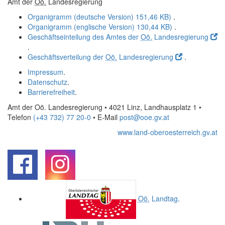
Amt der
Oö.
Landesregierung
Organigramm (deutsche Version)
151,46 KB)
.
Organigramm (englische Version)
130,44 KB)
.
Geschäftseinteilung des Amtes der
Oö.
Landesregierung
.
Geschäftsverteilung der
Oö.
Landesregierung
.
Impressum
.
Datenschutz
.
Barrierefreiheit
.
Amt der Oö. Landesregierung • 4021 Linz, Landhausplatz 1
•
Telefon
(+43 732) 77 20-0
• E-Mail
post@ooe.gv.at
www.land-oberoesterreich.gv.at
.
.
Oö.
Landtag
.