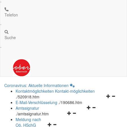
.
Telefon
.
Suche
.
Coronavirus: Aktuelle Informationen
Kontaktmöglichkeiten
Kontakt-möglichkeiten
Navigation
.
/520918.htm
öffnen
E-Mail-Verschlüsselung
.
/190686.htm
Navigationsmenü
und
Amtssignatur
Navigationsmenü
öffnen
schließen
.
/amtssignatur.htm
öffnen
und
Meldung nach
Navigationsmenü
und
schließen
Oö.
HSchG