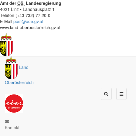
Amt der
Oö.
Landesregierung
4021 Linz • Landhausplatz 1
Telefon (+43 732) 77 20-0
E-Mail
post@ooe.gv.at
www.land-oberoesterreich.gv.at
Land
Oberösterreich
Kontakt