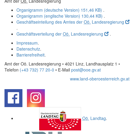
Amt der
Oö.
Landesregierung
Organigramm (deutsche Version)
151,46 KB)
.
Organigramm (englische Version)
130,44 KB)
.
Geschäftseinteilung des Amtes der
Oö.
Landesregierung
.
Geschäftsverteilung der
Oö.
Landesregierung
.
Impressum
.
Datenschutz
.
Barrierefreiheit
.
Amt der Oö. Landesregierung • 4021 Linz, Landhausplatz 1
•
Telefon
(+43 732) 77 20-0
• E-Mail
post@ooe.gv.at
www.land-oberoesterreich.gv.at
.
.
Oö.
Landtag
.