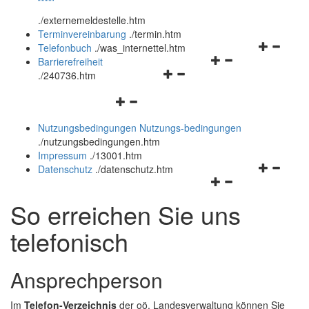
öffnen
schließen
.
/externemeldestelle.htm
und
Terminvereinbarung
.
/termin.htm
schließen
Navigation
Telefonbuch
.
/was_internettel.htm
Navigationsmenü
öffnen
Barrierefreiheit
Navigationsmenü
öffnen
und
.
/240736.htm
öffnen
und
schließen
Navigationsmenü
und
schließen
öffnen
schließen
Nutzungsbedingungen
Nutzungs-bedingungen
und
.
/nutzungsbedingungen.htm
schließen
Impressum
.
/13001.htm
Navigation
Datenschutz
.
/datenschutz.htm
Navigationsmenü
öffnen
öffnen
und
So erreichen Sie uns
und
schließen
schließen
telefonisch
Ansprechperson
Im
Telefon-Verzeichnis
der oö. Landesverwaltung können Sie