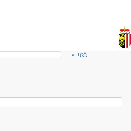
Land
OÖ