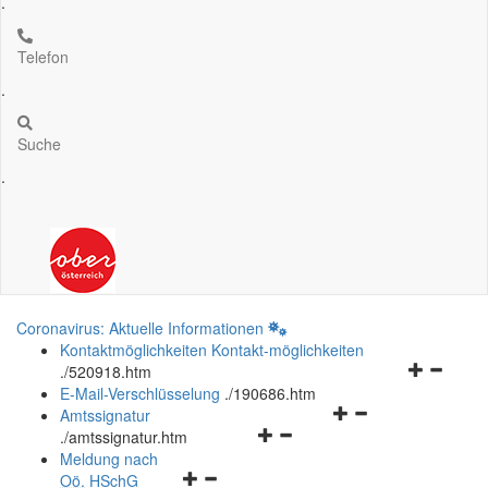
.
Telefon
.
Suche
.
Coronavirus: Aktuelle Informationen
Kontaktmöglichkeiten
Kontakt-möglichkeiten
Navigation
.
/520918.htm
öffnen
E-Mail-Verschlüsselung
.
/190686.htm
Navigationsmenü
und
Amtssignatur
Navigationsmenü
öffnen
schließen
.
/amtssignatur.htm
öffnen
und
Meldung nach
Navigationsmenü
und
schließen
Oö.
HSchG