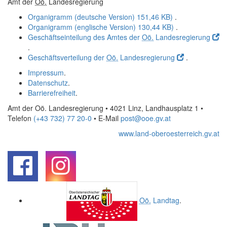
Amt der
Oö.
Landesregierung
Organigramm (deutsche Version)
151,46 KB)
.
Organigramm (englische Version)
130,44 KB)
.
Geschäftseinteilung des Amtes der
Oö.
Landesregierung
.
Geschäftsverteilung der
Oö.
Landesregierung
.
Impressum
.
Datenschutz
.
Barrierefreiheit
.
Amt der Oö. Landesregierung • 4021 Linz, Landhausplatz 1
•
Telefon
(+43 732) 77 20-0
• E-Mail
post@ooe.gv.at
www.land-oberoesterreich.gv.at
.
.
Oö.
Landtag
.