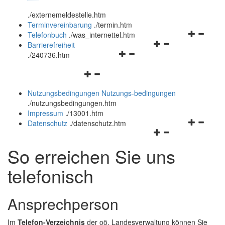
öffnen
schließen
.
/externemeldestelle.htm
und
Terminvereinbarung
.
/termin.htm
schließen
Navigation
Telefonbuch
.
/was_internettel.htm
Navigationsmenü
öffnen
Barrierefreiheit
Navigationsmenü
öffnen
und
.
/240736.htm
öffnen
und
schließen
Navigationsmenü
und
schließen
öffnen
schließen
Nutzungsbedingungen
Nutzungs-bedingungen
und
.
/nutzungsbedingungen.htm
schließen
Impressum
.
/13001.htm
Navigation
Datenschutz
.
/datenschutz.htm
Navigationsmenü
öffnen
öffnen
und
So erreichen Sie uns
und
schließen
schließen
telefonisch
Ansprechperson
Im
Telefon-Verzeichnis
der oö. Landesverwaltung können Sie