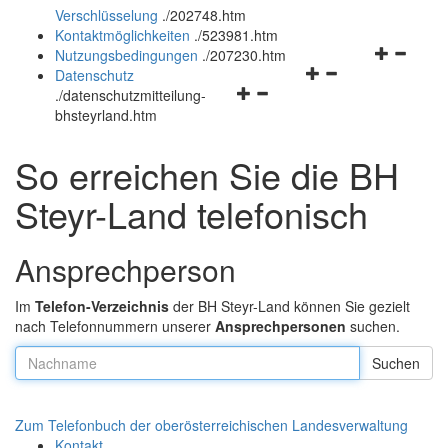
Verschlüsselung
.
/202748.htm
und
schließen
Kontaktmöglichkeiten
.
/523981.htm
schließen
Navigation
Nutzungsbedingungen
.
/207230.htm
Navigationsmenü
öffnen
Datenschutz
Navigationsmenü
öffnen
und
.
/datenschutzmitteilung-
öffnen
und
schließen
bhsteyrland.htm
und
schließen
schließen
So erreichen Sie die BH
Steyr-Land telefonisch
Ansprechperson
Im
Telefon-Verzeichnis
der BH Steyr-Land können Sie gezielt
nach Telefonnummern unserer
Ansprechpersonen
suchen.
Nachname:
Zum Telefonbuch der oberösterreichischen Landesverwaltung
Kontakt
.