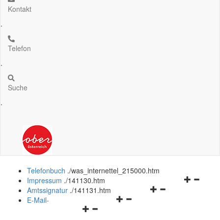
Kontakt
.
Telefon
.
Suche
.
Telefonbuch
.
/was_internettel_215000.htm
Navigation
Impressum
.
/141130.htm
Navigationsmenü
öffnen
Amtssignatur
.
/141131.htm
Navigationsmenü
öffnen
und
E-Mail-
Navigationsmenü
öffnen
und
schließen
öffnen
und
schließen