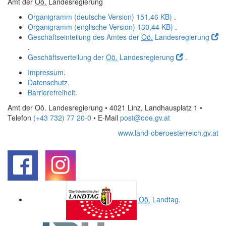
Amt der
Oö.
Landesregierung
Organigramm (deutsche Version)
151,46 KB)
.
Organigramm (englische Version)
130,44 KB)
.
Geschäftseinteilung des Amtes der
Oö.
Landesregierung
.
Geschäftsverteilung der
Oö.
Landesregierung
.
Impressum
.
Datenschutz
.
Barrierefreiheit
.
Amt der Oö. Landesregierung • 4021 Linz, Landhausplatz 1
•
Telefon
(+43 732) 77 20-0
• E-Mail
post@ooe.gv.at
www.land-oberoesterreich.gv.at
.
.
Oö.
Landtag
.