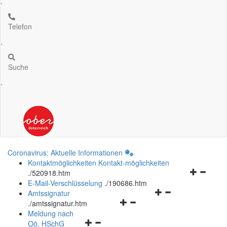
.
Telefon
.
Suche
.
Coronavirus: Aktuelle Informationen
Kontaktmöglichkeiten
Kontakt-möglichkeiten
Navigation
.
/520918.htm
öffnen
E-Mail-Verschlüsselung
.
/190686.htm
Navigationsmenü
und
Amtssignatur
Navigationsmenü
öffnen
schließen
.
/amtssignatur.htm
öffnen
und
Meldung nach
Navigationsmenü
und
schließen
Oö.
HSchG