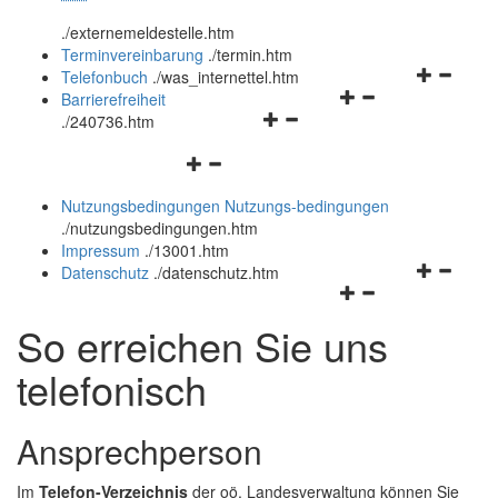
öffnen
schließen
.
/externemeldestelle.htm
und
Terminvereinbarung
.
/termin.htm
schließen
Navigation
Telefonbuch
.
/was_internettel.htm
Navigationsmenü
öffnen
Barrierefreiheit
Navigationsmenü
öffnen
und
.
/240736.htm
öffnen
und
schließen
Navigationsmenü
und
schließen
öffnen
schließen
Nutzungsbedingungen
Nutzungs-bedingungen
und
.
/nutzungsbedingungen.htm
schließen
Impressum
.
/13001.htm
Navigation
Datenschutz
.
/datenschutz.htm
Navigationsmenü
öffnen
öffnen
und
So erreichen Sie uns
und
schließen
schließen
telefonisch
Ansprechperson
Im
Telefon-Verzeichnis
der oö. Landesverwaltung können Sie