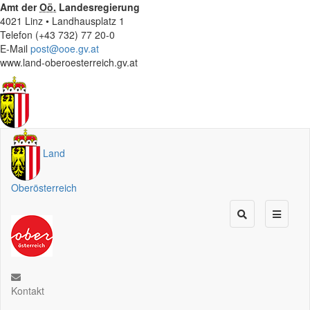
Amt der
Oö.
Landesregierung
4021 Linz • Landhausplatz 1
Telefon (+43 732) 77 20-0
E-Mail
post@ooe.gv.at
www.land-oberoesterreich.gv.at
Land
Oberösterreich
Kontakt