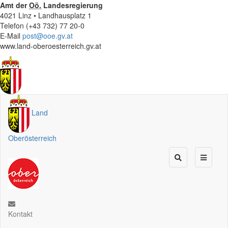
Amt der
Oö.
Landesregierung
4021 Linz • Landhausplatz 1
Telefon (+43 732) 77 20-0
E-Mail
post@ooe.gv.at
www.land-oberoesterreich.gv.at
Land
Oberösterreich
Kontakt