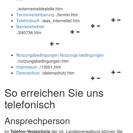
öffnen
schließen
.
/externemeldestelle.htm
und
Terminvereinbarung
.
/termin.htm
schließen
Navigation
Telefonbuch
.
/was_internettel.htm
Navigationsmenü
öffnen
Barrierefreiheit
Navigationsmenü
öffnen
und
.
/240736.htm
öffnen
und
schließen
Navigationsmenü
und
schließen
öffnen
schließen
Nutzungsbedingungen
Nutzungs-bedingungen
und
.
/nutzungsbedingungen.htm
schließen
Impressum
.
/13001.htm
Navigation
Datenschutz
.
/datenschutz.htm
Navigationsmenü
öffnen
öffnen
und
So erreichen Sie uns
und
schließen
schließen
telefonisch
Ansprechperson
Im
Telefon-Verzeichnis
der oö. Landesverwaltung können Sie