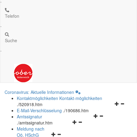
.
Telefon
.
Suche
.
Coronavirus: Aktuelle Informationen
Kontaktmöglichkeiten
Kontakt-möglichkeiten
Navigation
.
/520918.htm
öffnen
E-Mail-Verschlüsselung
.
/190686.htm
Navigationsmenü
und
Amtssignatur
Navigationsmenü
öffnen
schließen
.
/amtssignatur.htm
öffnen
und
Meldung nach
Navigationsmenü
und
schließen
Oö.
HSchG