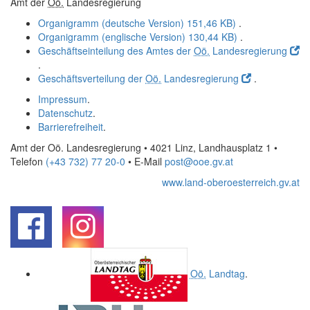
Amt der
Oö.
Landesregierung
Organigramm (deutsche Version)
151,46 KB)
.
Organigramm (englische Version)
130,44 KB)
.
Geschäftseinteilung des Amtes der
Oö.
Landesregierung
.
Geschäftsverteilung der
Oö.
Landesregierung
.
Impressum
.
Datenschutz
.
Barrierefreiheit
.
Amt der Oö. Landesregierung • 4021 Linz, Landhausplatz 1
•
Telefon
(+43 732) 77 20-0
• E-Mail
post@ooe.gv.at
www.land-oberoesterreich.gv.at
.
.
Oö.
Landtag
.