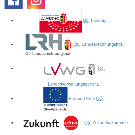
.
.
Oö.
Landtag
.
Oö.
Landesrechnungshof
.
Oö.
Landesverwaltungsgericht
.
Europe Direct
OÖ
.
Oö.
Zukunftsakademie
.