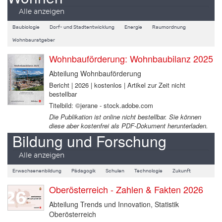
Alle anzeigen
Baubiologie
Dorf- und Stadtentwicklung
Energie
Raumordnung
Wohnbauratgeber
Wohnbauförderung: Wohnbaubilanz 2025
Abteilung Wohnbauförderung
Bericht | 2026 | kostenlos | Artikel zur Zeit nicht
bestellbar
Titelbild: ©jerane - stock.adobe.com
Die Publikation ist online nicht bestellbar. Sie können
diese aber kostenfrei als PDF-Dokument herunterladen.
Bildung und Forschung
Alle anzeigen
Erwachsenenbildung
Pädagogik
Schulen
Technologie
Zukunft
Oberösterreich - Zahlen & Fakten 2026
Abteilung Trends und Innovation, Statistik
Oberösterreich