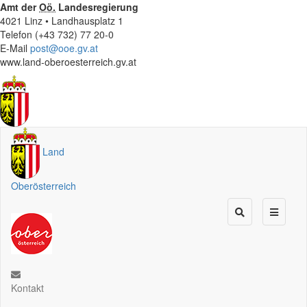
Amt der
Oö.
Landesregierung
4021 Linz • Landhausplatz 1
Telefon (+43 732) 77 20-0
E-Mail
post@ooe.gv.at
www.land-oberoesterreich.gv.at
Land
Oberösterreich
Kontakt