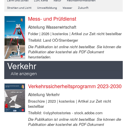
Lärm und Schall
Luft, Klima
Natur
Rechtsinformationen
Strahlen und Licht
Umweltbildung
Wasser
Zukunft
Mess- und Prüfdienst
Abteilung Wasserwirtschaft
Folder | 2026 | kostenlos | Artikel zur Zeit nicht bestellbar
Titelbild: Land OÖ/Sternberger
Die Publikation ist online nicht bestellbar. Sie können die
Publikation aber kostenfrei als PDF-Dokument
herunterladen.
Verkehr
Alle anzeigen
Verkehrssicherheitsprogramm 2023-2030
Abteilung Verkehr
Broschüre | 2023 | kostenlos | Artikel zur Zeit nicht
bestellbar
Titelbild: ©olyphotostories - stock.adobe.com
Die Publikation ist online nicht bestellbar. Sie können die
Publikation aber kostenfrei als PDF-Dokument