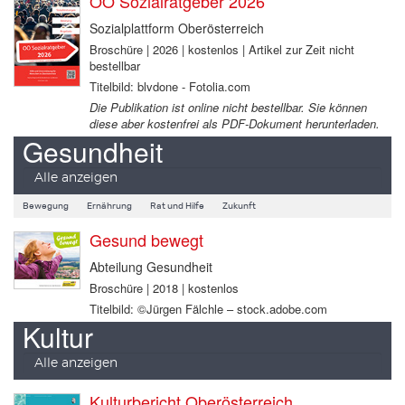
OÖ Sozialratgeber 2026
Sozialplattform Oberösterreich
Broschüre | 2026 | kostenlos | Artikel zur Zeit nicht
bestellbar
Titelbild: blvdone - Fotolia.com
Die Publikation ist online nicht bestellbar. Sie können
diese aber kostenfrei als PDF-Dokument herunterladen.
Gesundheit
Alle anzeigen
Bewegung
Ernährung
Rat und Hilfe
Zukunft
Gesund bewegt
Abteilung Gesundheit
Broschüre | 2018 | kostenlos
Titelbild: ©Jürgen Fälchle – stock.adobe.com
Kultur
Alle anzeigen
Kulturbericht Oberösterreich