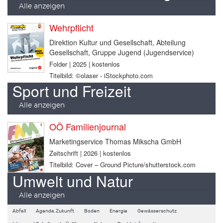
Alle anzeigen
Wehrpflicht
Direktion Kultur und Gesellschaft, Abteilung
Gesellschaft, Gruppe Jugend (Jugendservice)
Folder | 2025 | kostenlos
Titelbild: ©olaser - iStockphoto.com
Sport und Freizeit
Alle anzeigen
OÖ Familienjournal
Marketingservice Thomas Mikscha GmbH
Zeitschrift | 2026 | kostenlos
Titelbild: Cover – Ground Picture/shutterstock.com
Umwelt und Natur
Alle anzeigen
Abfall
Agenda.Zukunft
Boden
Energie
Gewässerschutz