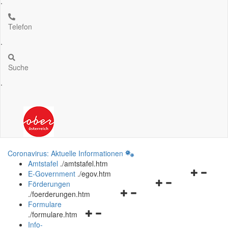
.
Telefon
.
Suche
.
Coronavirus: Aktuelle Informationen
Amtstafel
.
/amtstafel.htm
Navigation
E-Government
.
/egov.htm
Navigationsmenü
öffnen
Förderungen
Navigationsmenü
öffnen
und
.
/foerderungen.htm
öffnen
und
schließen
Formulare
Navigationsmenü
und
schließen
.
/formulare.htm
öffnen
schließen
Info-