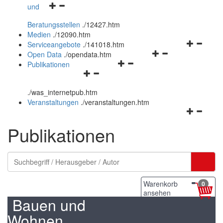
Navigationsmenü
und
und
öffnen
schließen
Beratungsstellen
.
/12427.htm
und
Medien
.
/12090.htm
schließen
Navigation
Serviceangebote
.
/141018.htm
Navigationsmenü
öffnen
Open Data
.
/opendata.htm
Navigationsmenü
öffnen
und
Publikationen
Navigationsmenü
öffnen
und
schließen
öffnen
und
schließen
.
/was_internetpub.htm
und
schließen
Veranstaltungen
.
/veranstaltungen.htm
schließen
Navigation
öffnen
Publikationen
und
schließen
Warenkorb
0
ansehen
Bauen und
Wohnen