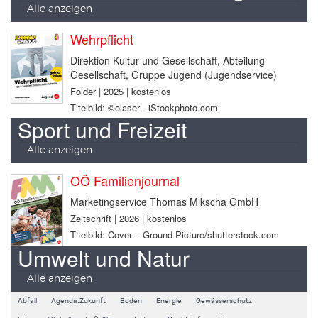
Alle anzeigen
Wehrpflicht
Direktion Kultur und Gesellschaft, Abteilung
Gesellschaft, Gruppe Jugend (Jugendservice)
Folder | 2025 | kostenlos
Titelbild: ©olaser - iStockphoto.com
Sport und Freizeit
Alle anzeigen
OÖ Familienjournal
Marketingservice Thomas Mikscha GmbH
Zeitschrift | 2026 | kostenlos
Titelbild: Cover – Ground Picture/shutterstock.com
Umwelt und Natur
Alle anzeigen
Abfall
Agenda.Zukunft
Boden
Energie
Gewässerschutz