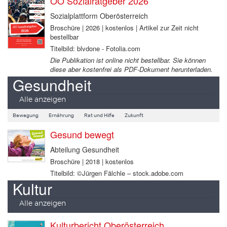
OÖ Sozialratgeber 2026
Sozialplattform Oberösterreich
Broschüre | 2026 | kostenlos | Artikel zur Zeit nicht
bestellbar
Titelbild: blvdone - Fotolia.com
Die Publikation ist online nicht bestellbar. Sie können
diese aber kostenfrei als PDF-Dokument herunterladen.
Gesundheit
Alle anzeigen
Bewegung
Ernährung
Rat und Hilfe
Zukunft
Gesund bewegt
Abteilung Gesundheit
Broschüre | 2018 | kostenlos
Titelbild: ©Jürgen Fälchle – stock.adobe.com
Kultur
Alle anzeigen
Kulturbericht Oberösterreich