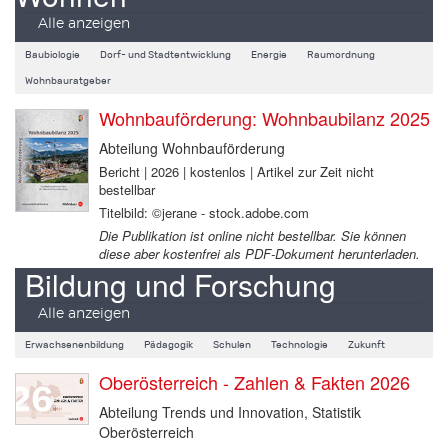
Alle anzeigen
Baubiologie
Dorf- und Stadtentwicklung
Energie
Raumordnung
Wohnbauratgeber
Wohnbauförderung: Wohnbaubilanz 2025
Abteilung Wohnbauförderung
Bericht | 2026 | kostenlos | Artikel zur Zeit nicht
bestellbar
Titelbild: ©jerane - stock.adobe.com
Die Publikation ist online nicht bestellbar. Sie können
diese aber kostenfrei als PDF-Dokument herunterladen.
Bildung und Forschung
Alle anzeigen
Erwachsenenbildung
Pädagogik
Schulen
Technologie
Zukunft
Oberösterreich - Zahlen & Fakten 2026
Abteilung Trends und Innovation, Statistik
Oberösterreich