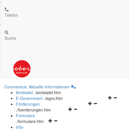
.
Telefon
.
Suche
.
Coronavirus: Aktuelle Informationen
Amtstafel
.
/amtstafel.htm
Navigation
E-Government
.
/egov.htm
Navigationsmenü
öffnen
Förderungen
Navigationsmenü
öffnen
und
.
/foerderungen.htm
öffnen
und
schließen
Formulare
Navigationsmenü
und
schließen
.
/formulare.htm
öffnen
schließen
Info-