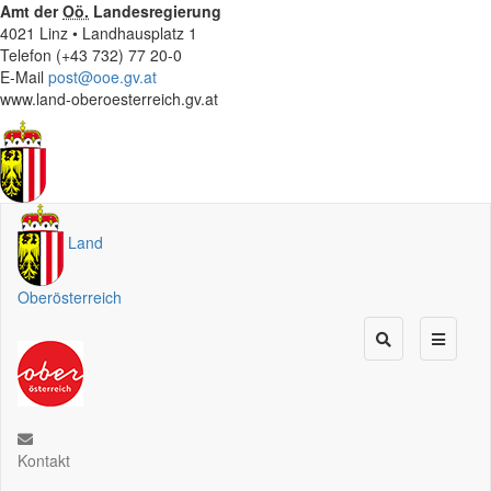
Amt der
Oö.
Landesregierung
4021 Linz • Landhausplatz 1
Telefon (+43 732) 77 20-0
E-Mail
post@ooe.gv.at
www.land-oberoesterreich.gv.at
Land
Oberösterreich
Kontakt