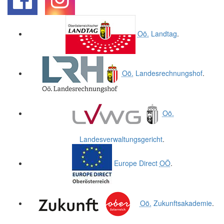
.
.
Oö.
Landtag
.
Oö.
Landesrechnungshof
.
Oö.
Landesverwaltungsgericht
.
Europe Direct
OÖ
.
Oö.
Zukunftsakademie
.