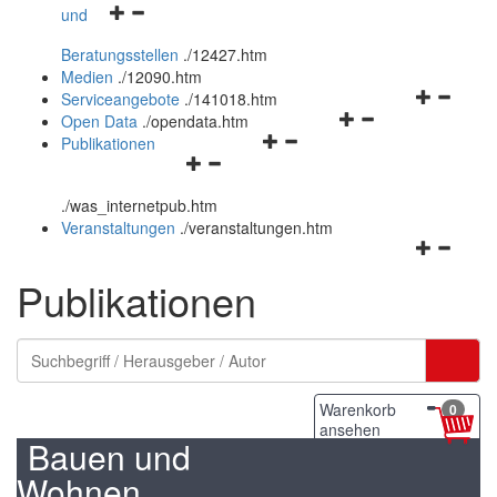
Navigationsmenü
und
und
öffnen
schließen
Beratungsstellen
.
/12427.htm
und
Medien
.
/12090.htm
schließen
Navigation
Serviceangebote
.
/141018.htm
Navigationsmenü
öffnen
Open Data
.
/opendata.htm
Navigationsmenü
öffnen
und
Publikationen
Navigationsmenü
öffnen
und
schließen
öffnen
und
schließen
.
/was_internetpub.htm
und
schließen
Veranstaltungen
.
/veranstaltungen.htm
schließen
Navigation
öffnen
Publikationen
und
schließen
Warenkorb
0
ansehen
Bauen und
Wohnen