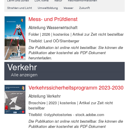
Lärm und Schall
Luft, Klima
Natur
Rechtsinformationen
Strahlen und Licht
Umweltbildung
Wasser
Zukunft
Mess- und Prüfdienst
Abteilung Wasserwirtschaft
Folder | 2026 | kostenlos | Artikel zur Zeit nicht bestellbar
Titelbild: Land OÖ/Sternberger
Die Publikation ist online nicht bestellbar. Sie können die
Publikation aber kostenfrei als PDF-Dokument
herunterladen.
Verkehr
Alle anzeigen
Verkehrssicherheitsprogramm 2023-2030
Abteilung Verkehr
Broschüre | 2023 | kostenlos | Artikel zur Zeit nicht
bestellbar
Titelbild: ©olyphotostories - stock.adobe.com
Die Publikation ist online nicht bestellbar. Sie können die
Publikation aber kostenfrei als PDF-Dokument