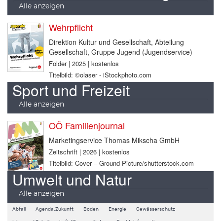
Alle anzeigen
Wehrpflicht
Direktion Kultur und Gesellschaft, Abteilung
Gesellschaft, Gruppe Jugend (Jugendservice)
Folder | 2025 | kostenlos
Titelbild: ©olaser - iStockphoto.com
Sport und Freizeit
Alle anzeigen
OÖ Familienjournal
Marketingservice Thomas Mikscha GmbH
Zeitschrift | 2026 | kostenlos
Titelbild: Cover – Ground Picture/shutterstock.com
Umwelt und Natur
Alle anzeigen
Abfall
Agenda.Zukunft
Boden
Energie
Gewässerschutz