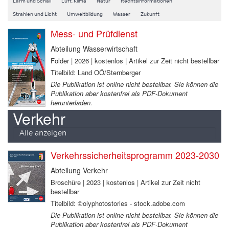
Lärm und Schall
Luft, Klima
Natur
Rechtsinformationen
Strahlen und Licht
Umweltbildung
Wasser
Zukunft
Mess- und Prüfdienst
Abteilung Wasserwirtschaft
Folder | 2026 | kostenlos | Artikel zur Zeit nicht bestellbar
Titelbild: Land OÖ/Sternberger
Die Publikation ist online nicht bestellbar. Sie können die
Publikation aber kostenfrei als PDF-Dokument
herunterladen.
Verkehr
Alle anzeigen
Verkehrssicherheitsprogramm 2023-2030
Abteilung Verkehr
Broschüre | 2023 | kostenlos | Artikel zur Zeit nicht
bestellbar
Titelbild: ©olyphotostories - stock.adobe.com
Die Publikation ist online nicht bestellbar. Sie können die
Publikation aber kostenfrei als PDF-Dokument