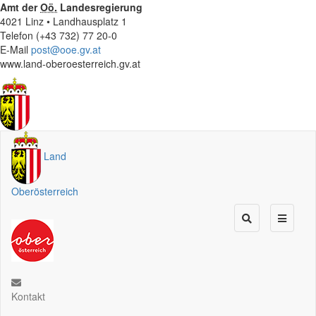
Amt der
Oö.
Landesregierung
4021 Linz • Landhausplatz 1
Telefon (+43 732) 77 20-0
E-Mail
post@ooe.gv.at
www.land-oberoesterreich.gv.at
Land
Oberösterreich
Kontakt