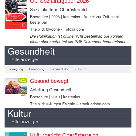
OÖ Sozialratgeber 2026
Sozialplattform Oberösterreich
Broschüre | 2026 | kostenlos | Artikel zur Zeit nicht
bestellbar
Titelbild: blvdone - Fotolia.com
Die Publikation ist online nicht bestellbar. Sie können
diese aber kostenfrei als PDF-Dokument herunterladen.
Gesundheit
Alle anzeigen
Bewegung
Ernährung
Rat und Hilfe
Zukunft
Gesund bewegt
Abteilung Gesundheit
Broschüre | 2018 | kostenlos
Titelbild: ©Jürgen Fälchle – stock.adobe.com
Kultur
Alle anzeigen
Kulturbericht Oberösterreich