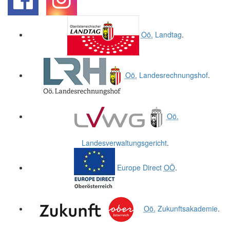
.
.
Oö.
Landtag
.
Oö.
Landesrechnungshof
.
Oö.
Landesverwaltungsgericht
.
Europe Direct
OÖ
.
Oö.
Zukunftsakademie
.