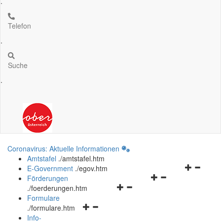
.
Telefon
.
Suche
.
Coronavirus: Aktuelle Informationen
Amtstafel
.
/amtstafel.htm
Navigation
E-Government
.
/egov.htm
Navigationsmenü
öffnen
Förderungen
Navigationsmenü
öffnen
und
.
/foerderungen.htm
öffnen
und
schließen
Formulare
Navigationsmenü
und
schließen
.
/formulare.htm
öffnen
schließen
Info-