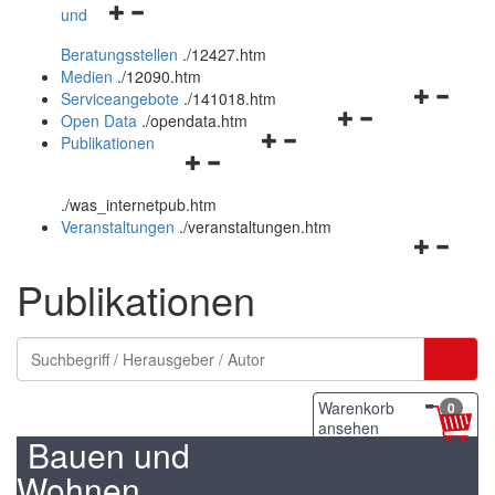
Navigationsmenü
und
und
öffnen
schließen
Beratungsstellen
.
/12427.htm
und
Medien
.
/12090.htm
schließen
Navigation
Serviceangebote
.
/141018.htm
Navigationsmenü
öffnen
Open Data
.
/opendata.htm
Navigationsmenü
öffnen
und
Publikationen
Navigationsmenü
öffnen
und
schließen
öffnen
und
schließen
.
/was_internetpub.htm
und
schließen
Veranstaltungen
.
/veranstaltungen.htm
schließen
Navigation
öffnen
Publikationen
und
schließen
Warenkorb
0
ansehen
Bauen und
Wohnen