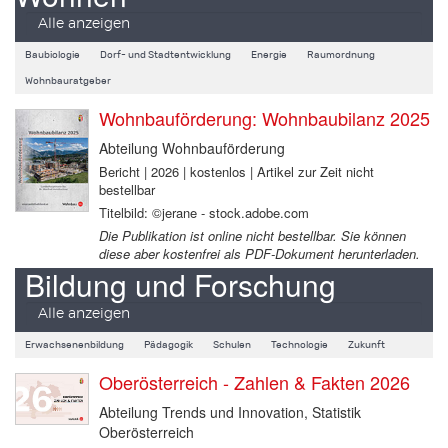
Alle anzeigen
Baubiologie
Dorf- und Stadtentwicklung
Energie
Raumordnung
Wohnbauratgeber
Wohnbauförderung: Wohnbaubilanz 2025
Abteilung Wohnbauförderung
Bericht | 2026 | kostenlos | Artikel zur Zeit nicht
bestellbar
Titelbild: ©jerane - stock.adobe.com
Die Publikation ist online nicht bestellbar. Sie können
diese aber kostenfrei als PDF-Dokument herunterladen.
Bildung und Forschung
Alle anzeigen
Erwachsenenbildung
Pädagogik
Schulen
Technologie
Zukunft
Oberösterreich - Zahlen & Fakten 2026
Abteilung Trends und Innovation, Statistik
Oberösterreich