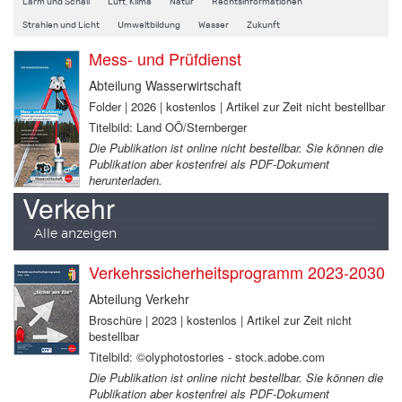
Lärm und Schall
Luft, Klima
Natur
Rechtsinformationen
Strahlen und Licht
Umweltbildung
Wasser
Zukunft
Mess- und Prüfdienst
Abteilung Wasserwirtschaft
Folder | 2026 | kostenlos | Artikel zur Zeit nicht bestellbar
Titelbild: Land OÖ/Sternberger
Die Publikation ist online nicht bestellbar. Sie können die
Publikation aber kostenfrei als PDF-Dokument
herunterladen.
Verkehr
Alle anzeigen
Verkehrssicherheitsprogramm 2023-2030
Abteilung Verkehr
Broschüre | 2023 | kostenlos | Artikel zur Zeit nicht
bestellbar
Titelbild: ©olyphotostories - stock.adobe.com
Die Publikation ist online nicht bestellbar. Sie können die
Publikation aber kostenfrei als PDF-Dokument