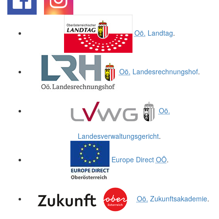
.
.
Oö.
Landtag
.
Oö.
Landesrechnungshof
.
Oö.
Landesverwaltungsgericht
.
Europe Direct
OÖ
.
Oö.
Zukunftsakademie
.