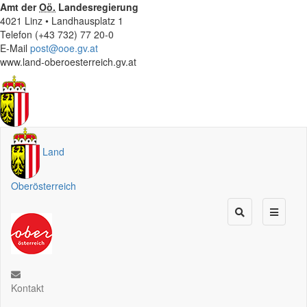
Amt der
Oö.
Landesregierung
4021 Linz • Landhausplatz 1
Telefon (+43 732) 77 20-0
E-Mail
post@ooe.gv.at
www.land-oberoesterreich.gv.at
Land
Oberösterreich
Kontakt