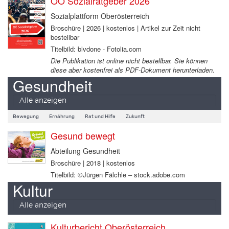
OÖ Sozialratgeber 2026
Sozialplattform Oberösterreich
Broschüre | 2026 | kostenlos | Artikel zur Zeit nicht
bestellbar
Titelbild: blvdone - Fotolia.com
Die Publikation ist online nicht bestellbar. Sie können
diese aber kostenfrei als PDF-Dokument herunterladen.
Gesundheit
Alle anzeigen
Bewegung
Ernährung
Rat und Hilfe
Zukunft
Gesund bewegt
Abteilung Gesundheit
Broschüre | 2018 | kostenlos
Titelbild: ©Jürgen Fälchle – stock.adobe.com
Kultur
Alle anzeigen
Kulturbericht Oberösterreich