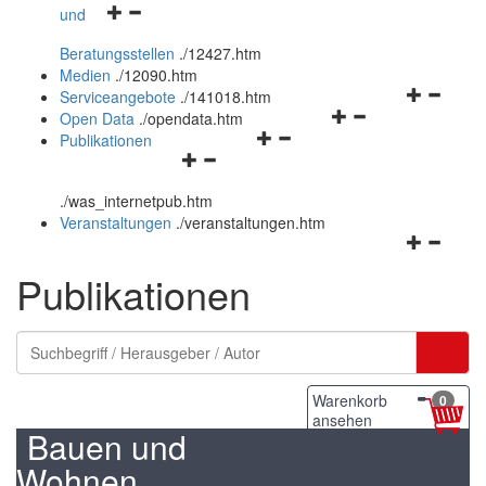
Navigationsmenü
und
und
öffnen
schließen
Beratungsstellen
.
/12427.htm
und
Medien
.
/12090.htm
schließen
Navigation
Serviceangebote
.
/141018.htm
Navigationsmenü
öffnen
Open Data
.
/opendata.htm
Navigationsmenü
öffnen
und
Publikationen
Navigationsmenü
öffnen
und
schließen
öffnen
und
schließen
.
/was_internetpub.htm
und
schließen
Veranstaltungen
.
/veranstaltungen.htm
schließen
Navigation
öffnen
Publikationen
und
schließen
Warenkorb
0
ansehen
Bauen und
Wohnen