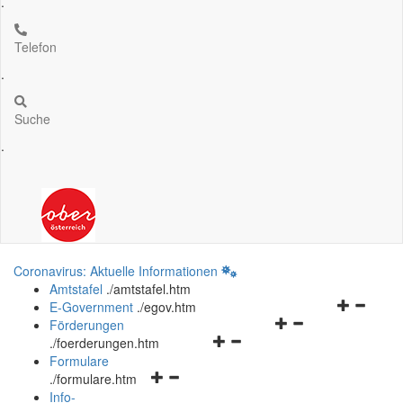
.
Telefon
.
Suche
.
Coronavirus: Aktuelle Informationen
Amtstafel
.
/amtstafel.htm
Navigation
E-Government
.
/egov.htm
Navigationsmenü
öffnen
Förderungen
Navigationsmenü
öffnen
und
.
/foerderungen.htm
öffnen
und
schließen
Formulare
Navigationsmenü
und
schließen
.
/formulare.htm
öffnen
schließen
Info-