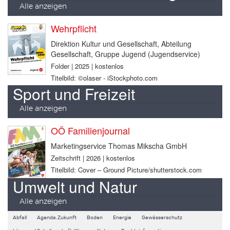
Alle anzeigen
Wehrpflicht
Direktion Kultur und Gesellschaft, Abteilung
Gesellschaft, Gruppe Jugend (Jugendservice)
Folder | 2025 | kostenlos
Titelbild: ©olaser - iStockphoto.com
Sport und Freizeit
Alle anzeigen
OÖ Familienjournal
Marketingservice Thomas Mikscha GmbH
Zeitschrift | 2026 | kostenlos
Titelbild: Cover – Ground Picture/shutterstock.com
Umwelt und Natur
Alle anzeigen
Abfall
Agenda.Zukunft
Boden
Energie
Gewässerschutz