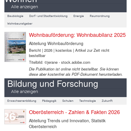
Alle anzeigen
Baubiologie
Dorf- und Stadtentwicklung
Energie
Raumordnung
Wohnbauratgeber
Wohnbauförderung: Wohnbaubilanz 2025
Abteilung Wohnbauförderung
Bericht | 2026 | kostenlos | Artikel zur Zeit nicht
bestellbar
Titelbild: ©jerane - stock.adobe.com
Die Publikation ist online nicht bestellbar. Sie können
diese aber kostenfrei als PDF-Dokument herunterladen.
Bildung und Forschung
Alle anzeigen
Erwachsenenbildung
Pädagogik
Schulen
Technologie
Zukunft
Oberösterreich - Zahlen & Fakten 2026
Abteilung Trends und Innovation, Statistik
Oberösterreich