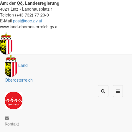
Amt der
Oö.
Landesregierung
4021 Linz • Landhausplatz 1
Telefon (+43 732) 77 20-0
E-Mail
post@ooe.gv.at
www.land-oberoesterreich.gv.at
Land
Oberösterreich
Kontakt