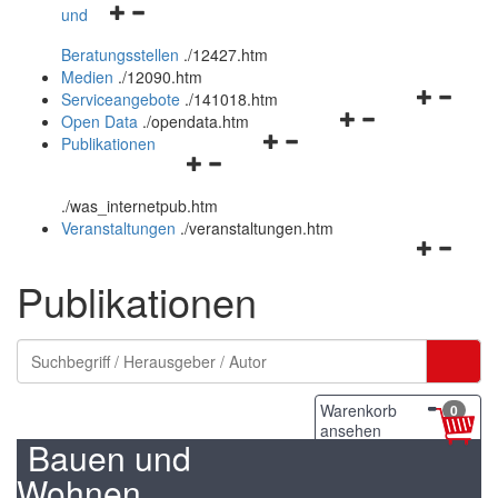
Navigationsmenü
und
und
öffnen
schließen
Beratungsstellen
.
/12427.htm
und
Medien
.
/12090.htm
schließen
Navigation
Serviceangebote
.
/141018.htm
Navigationsmenü
öffnen
Open Data
.
/opendata.htm
Navigationsmenü
öffnen
und
Publikationen
Navigationsmenü
öffnen
und
schließen
öffnen
und
schließen
.
/was_internetpub.htm
und
schließen
Veranstaltungen
.
/veranstaltungen.htm
schließen
Navigation
öffnen
Publikationen
und
schließen
Warenkorb
0
ansehen
Bauen und
Wohnen