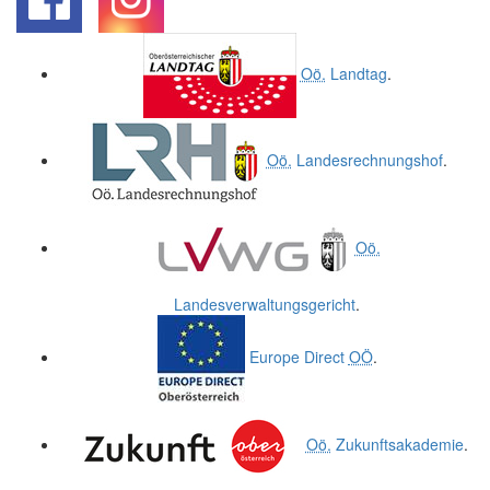
.
.
Oö.
Landtag
.
Oö.
Landesrechnungshof
.
Oö.
Landesverwaltungsgericht
.
Europe Direct
OÖ
.
Oö.
Zukunftsakademie
.