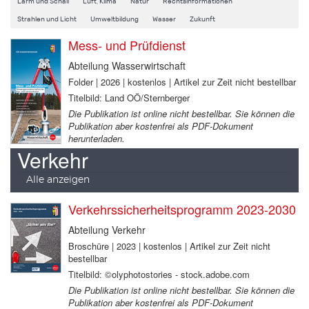
Lärm und Schall
Luft, Klima
Natur
Rechtsinformationen
Strahlen und Licht
Umweltbildung
Wasser
Zukunft
Mess- und Prüfdienst
Abteilung Wasserwirtschaft
Folder | 2026 | kostenlos | Artikel zur Zeit nicht bestellbar
Titelbild: Land OÖ/Sternberger
Die Publikation ist online nicht bestellbar. Sie können die
Publikation aber kostenfrei als PDF-Dokument
herunterladen.
Verkehr
Alle anzeigen
Verkehrssicherheitsprogramm 2023-2030
Abteilung Verkehr
Broschüre | 2023 | kostenlos | Artikel zur Zeit nicht
bestellbar
Titelbild: ©olyphotostories - stock.adobe.com
Die Publikation ist online nicht bestellbar. Sie können die
Publikation aber kostenfrei als PDF-Dokument