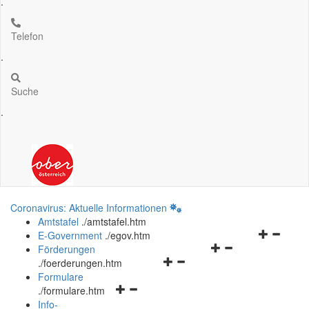
.
Telefon
.
Suche
.
Coronavirus: Aktuelle Informationen
Amtstafel
.
/amtstafel.htm
Navigation
E-Government
.
/egov.htm
Navigationsmenü
öffnen
Förderungen
Navigationsmenü
öffnen
und
.
/foerderungen.htm
öffnen
und
schließen
Formulare
Navigationsmenü
und
schließen
.
/formulare.htm
öffnen
schließen
Info-