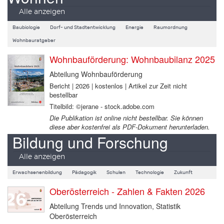
Alle anzeigen
Baubiologie
Dorf- und Stadtentwicklung
Energie
Raumordnung
Wohnbauratgeber
Wohnbauförderung: Wohnbaubilanz 2025
Abteilung Wohnbauförderung
Bericht | 2026 | kostenlos | Artikel zur Zeit nicht
bestellbar
Titelbild: ©jerane - stock.adobe.com
Die Publikation ist online nicht bestellbar. Sie können
diese aber kostenfrei als PDF-Dokument herunterladen.
Bildung und Forschung
Alle anzeigen
Erwachsenenbildung
Pädagogik
Schulen
Technologie
Zukunft
Oberösterreich - Zahlen & Fakten 2026
Abteilung Trends und Innovation, Statistik
Oberösterreich