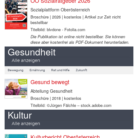
OÖ Sozialratgeber 2026
Sozialplattform Oberösterreich
Broschüre | 2026 | kostenlos | Artikel zur Zeit nicht
bestellbar
Titelbild: blvdone - Fotolia.com
Die Publikation ist online nicht bestellbar. Sie können
diese aber kostenfrei als PDF-Dokument herunterladen.
Gesundheit
Alle anzeigen
Bewegung
Ernährung
Rat und Hilfe
Zukunft
Gesund bewegt
Abteilung Gesundheit
Broschüre | 2018 | kostenlos
Titelbild: ©Jürgen Fälchle – stock.adobe.com
Kultur
Alle anzeigen
Kulturbericht Oberösterreich