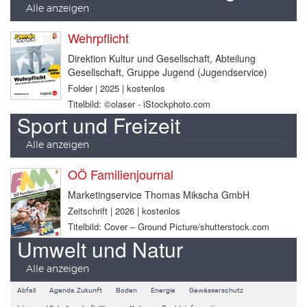
Alle anzeigen
Wehrpflicht
Direktion Kultur und Gesellschaft, Abteilung
Gesellschaft, Gruppe Jugend (Jugendservice)
Folder | 2025 | kostenlos
Titelbild: ©olaser - iStockphoto.com
Sport und Freizeit
Alle anzeigen
OÖ Familienjournal
Marketingservice Thomas Mikscha GmbH
Zeitschrift | 2026 | kostenlos
Titelbild: Cover – Ground Picture/shutterstock.com
Umwelt und Natur
Alle anzeigen
Abfall
Agenda.Zukunft
Boden
Energie
Gewässerschutz