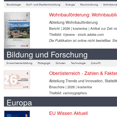
Baubiologie
Dorf- und Stadtentwicklung
Energie
Raumordnung
Wohnbaura
Wohnbauförderung: Wohnbaubil
Abteilung Wohnbauförderung
Bericht | 2026 | kostenlos | Artikel zur Zeit ni
Titelbild: ©jerane - stock.adobe.com
Die Publikation ist online nicht bestellbar.
Bildung und Forschung
Erwachsenenbildung
Pädagogik
Schulen
Technologie
Zukunft
Oberösterreich - Zahlen & Fakt
Abteilung Trends und Innovation, Statisti
Broschüre | 2026 | kostenlos
Titelbild: vectorygraphics
Europa
EU Wissen Aktuell