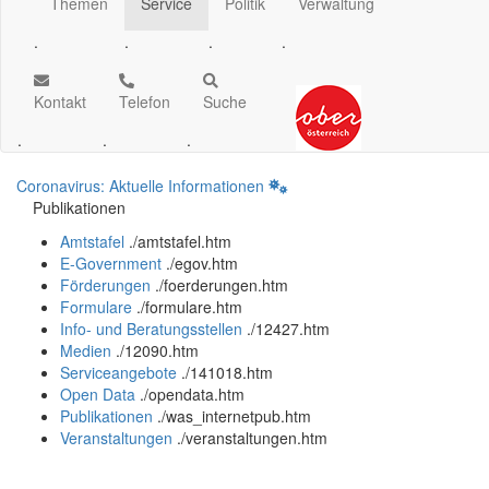
Themen
Service
Politik
Verwaltung
.
.
.
.
Kontakt
Telefon
Suche
.
.
.
Coronavirus: Aktuelle Informationen
Publikationen
Amtstafel
.
/amtstafel.htm
E-Government
.
/egov.htm
Förderungen
.
/foerderungen.htm
Formulare
.
/formulare.htm
Info- und Beratungsstellen
.
/12427.htm
Medien
.
/12090.htm
Serviceangebote
.
/141018.htm
Open Data
.
/opendata.htm
Publikationen
.
/was_internetpub.htm
Veranstaltungen
.
/veranstaltungen.htm