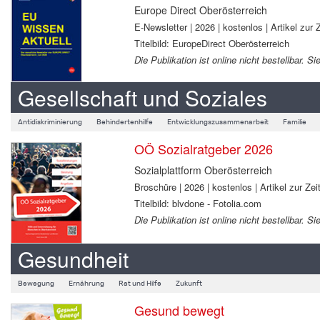
Europe Direct Oberösterreich
E-Newsletter | 2026 | kostenlos | Artikel zur Z
Titelbild: EuropeDirect Oberösterreich
Die Publikation ist online nicht bestellbar.
Gesellschaft und Soziales
Antidiskriminierung
Behindertenhilfe
Entwicklungszusammenarbeit
Familie
OÖ Sozialratgeber 2026
Sozialplattform Oberösterreich
Broschüre | 2026 | kostenlos | Artikel zur Zeit
Titelbild: blvdone - Fotolia.com
Die Publikation ist online nicht bestellbar.
Gesundheit
Bewegung
Ernährung
Rat und Hilfe
Zukunft
Gesund bewegt