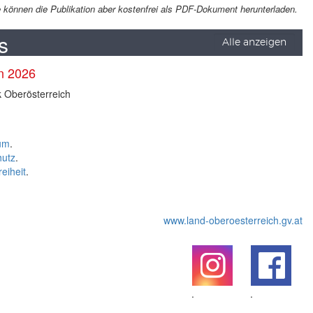
Sie können die Publikation aber kostenfrei als PDF-Dokument herunterladen.
s
Alle anzeigen
en 2026
k Oberösterreich
um
.
hutz
.
reiheit
.
www.land-oberoesterreich.gv.at
.
.