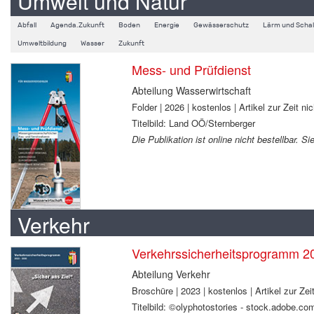
Umwelt und Natur
Abfall
Agenda.Zukunft
Boden
Energie
Gewässerschutz
Lärm und Schal
Umweltbildung
Wasser
Zukunft
Mess- und Prüfdienst
Abteilung Wasserwirtschaft
Folder | 2026 | kostenlos | Artikel zur Zeit nic
Titelbild: Land OÖ/Sternberger
Die Publikation ist online nicht bestellbar. 
Verkehr
Verkehrssicherheitsprogramm 2
Abteilung Verkehr
Broschüre | 2023 | kostenlos | Artikel zur Zeit
Titelbild: ©olyphotostories - stock.adobe.co