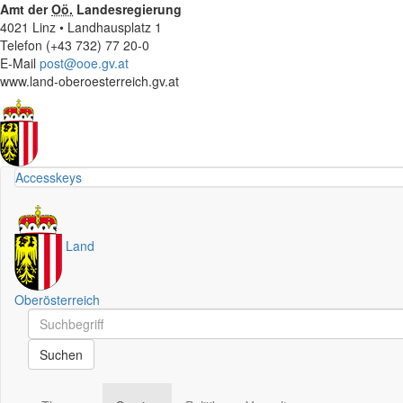
Amt der
Oö.
Landesregierung
4021 Linz • Landhausplatz 1
Telefon (+43 732) 77 20-0
E-Mail
post@ooe.gv.at
www.land-oberoesterreich.gv.at
Accesskeys
Land
Oberösterreich
Schnellsuche
Schnellsuche
Suchen