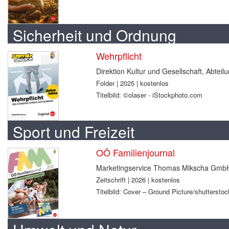
Sicherheit und Ordnung
Wehrpflicht
Direktion Kultur und Gesellschaft, Abtei
Folder | 2025 | kostenlos
Titelbild: ©olaser - iStockphoto.com
Sport und Freizeit
OÖ Familienjournal
Marketingservice Thomas Mikscha Gmb
Zeitschrift | 2026 | kostenlos
Titelbild: Cover – Ground Picture/shuttersto