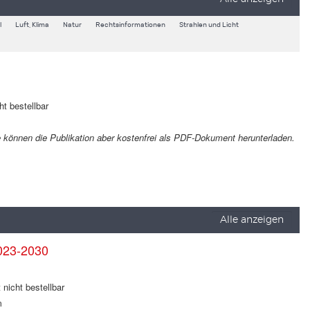
l
Luft, Klima
Natur
Rechtsinformationen
Strahlen und Licht
ht bestellbar
Sie können die Publikation aber kostenfrei als PDF-Dokument herunterladen.
Alle anzeigen
023-2030
 nicht bestellbar
m